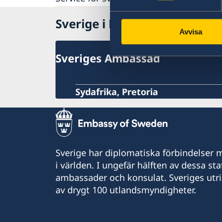
Aktuella händelser
Inför resan
Business Sweden
Sverige i Botswana
Allmänna säkerhetsläget
Handel med Botwana
Avvisa
Terrorism
Naturförhållanden och katastrofer
Sveriges Ambassad
In- och utresebestämmelser
Hälso- och sjukvård
Lokala lagar och sedvänjor
Kriminalitet och personlig säkerhet
Sydafrika, Pretoria
Trafiksäkerhet
Resa i landet
Om Botswana
Sverige har diplomatiska förbindelser me
i världen. I ungefär hälften av dessa sta
ambassader och konsulat. Sveriges utr
av drygt 100 utlandsmyndigheter.