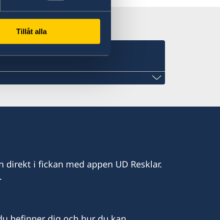
Tillåt alla
n direkt i fickan med appen UD Resklar.
.
u befinner dig och hur du kan