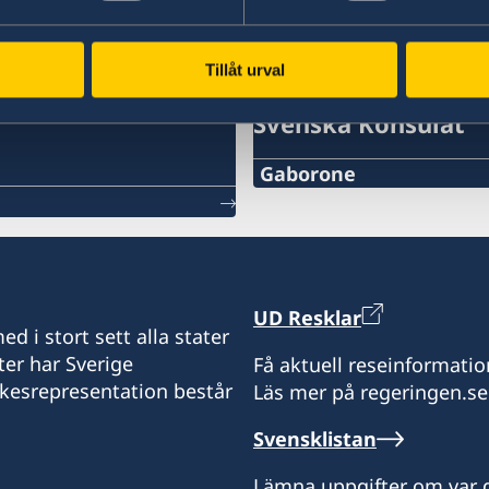
Tillåt urval
Svenska Konsulat
Gaborone
Telefon
+267 393 13 58
E-post
UD Resklar
d i stort sett alla stater
kent@sanitas.co.bw
ter har Sverige
Få aktuell reseinformatio
ikesrepresentation består
Läs mer på regeringen.se
Sanitas Nursery
Gaborone Dam Site
Svensklistan
Gaborone
Lämna uppgifter om var d