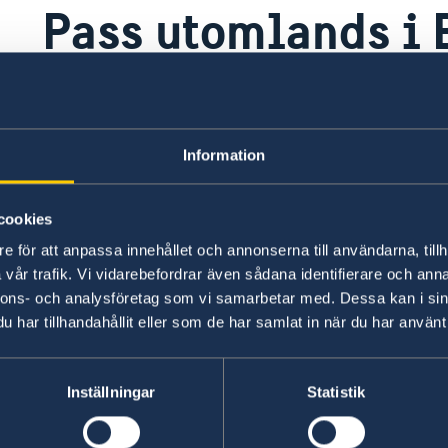
Pass utomlands i
Här hittar du information om vilka regler som g
ansöka om ett provisoriskt pass, ett nytt pass e
på länkarna i den gula undermenyn nedan för d
Information
cookies
Pass utomlands
e för att anpassa innehållet och annonserna till användarna, tillh
vår trafik. Vi vidarebefordrar även sådana identifierare och anna
Här finns grundläggande information som gäller f
nnons- och analysföretag som vi samarbetar med. Dessa kan i sin
dessutom ytterligare villkor. Kontakta ansvari
har tillhandahållit eller som de har samlat in när du har använt 
Läs mer
Inställningar
Statistik