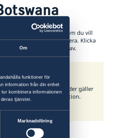
 Botswana
äller och hur du ska göra om du vill
ller förnya ett pass med mera. Klicka
et ämne du är intresserad av.
Om
andahålla funktioner för
n information från din enhet
ör alla länder. I vissa länder gäller
 tur kombinera informationen
g ambassad för mer information.
deras tjänster.
Marknadsföring