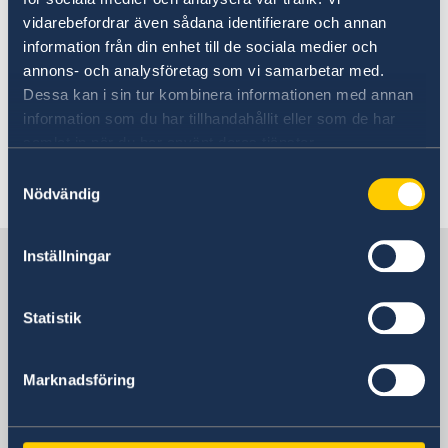
Ansökan om pass för minderårig
Terrorism
vidarebefordrar även sådana identifierare och annan
Naturförhållanden och katastrofer
information från din enhet till de sociala medier och
In- och utresebestämmelser
Här finns grundläggande information som
annons- och analysföretag som vi samarbetar med.
Hälso- och sjukvård
gäller för alla länder. I vissa länder gäller
Dessa kan i sin tur kombinera informationen med annan
Lokala lagar och sedvänjor
information som du har tillhandahållit eller som de har
dessutom ytterligare villkor. Kontakta ansvarig
Kriminalitet och personlig säkerhet
samlat in när du har använt deras tjänster.
ambassad för mer information.
Trafiksäkerhet
Resa i landet
Samtyckesval
Om Botswana
Nödvändig
Läs mer
Sverige i Botswana
Inställningar
Statistik
Sveriges Ambassad
Marknadsföring
Sydafrika, Pretoria