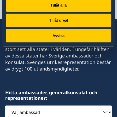
Svenska Konsulat
Tillåt alla
Gaborone
Tillåt urval
Telefon
+267 393 13 58
Avvisa
Sverige har diplomatiska förbindelser med i
E-post
stort sett alla stater i världen. I ungefär hälften
av dessa stater har Sverige ambassader och
kent@sanitas.co.bw
konsulat. Sveriges utrikesrepresentation består
Sanitas Nursery
av drygt 100 utlandsmyndigheter.
Gaborone Dam Site
Gaborone
Hitta ambassader, generalkonsulat och
Endast förbokade möten
representationer:
Honorärkonsul
Välj
ambassad
Kent Nilsson