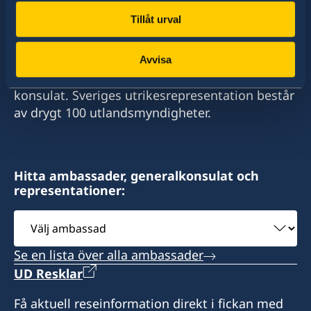
Tillåt urval
Sverige har diplomatiska förbindelser med i
stort sett alla stater i världen. I ungefär hälften
Avvisa
av dessa stater har Sverige ambassader och
konsulat. Sveriges utrikesrepresentation består
av drygt 100 utlandsmyndigheter.
Hitta ambassader, generalkonsulat och
representationer:
Välj
ambassad
Se en lista över alla ambassader
UD Resklar
Få aktuell reseinformation direkt i fickan med