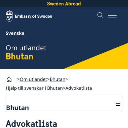
Sweden Abroad
Svenska
Om utlandet
Bhutan
Om utlandet
Bhutan
Hjälp till svenskar i Bhutan
Advokatlista
Bhutan
Rösta i Bhutan
Advokatlista
Hjälp till svenskar i Bhutan