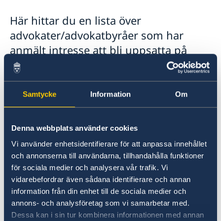
Rösta i Bhutan
Här hittar du en lista över
Advokatlista
Akut hjälp
advokater/advokatbyråer som har
Pass i Bhutan
anmält intresse att bli uppsatta på
Reseinformation
ambassadens upprättad advokatlista
Ambassadens reseinformation
för Bhutan.
Aktuella händelser
Allmänna råd till svenskar
Samtycke
Information
Om
Allmänna säkerhetsläget
Ambassaden lämnar ut denna lista utan
Terrorism
rekommendation och påtar sig inte något som
Naturförhållanden och katastrofer
helst ansvar för val av advokat och inte heller
Denna webbplats använder cookies
In- och utresebestämmelser
för de råd eller anvisningar ombudet lämnar.
Hälso- och sjukvård
Vi använder enhetsidentifierare för att anpassa innehållet
Du måste själv betala ombudets arvode.
Lokala lagar och sedvänjor
och annonserna till användarna, tillhandahålla funktioner
Kriminalitet och personlig säkerhet
för sociala medier och analysera vår trafik. Vi
Trafiksäkerhet
Ladda ner advokatlistan här.
vidarebefordrar även sådana identifierare och annan
information från din enhet till de sociala medier och
annons- och analysföretag som vi samarbetar med.
Senast uppdaterad 01 mars 2023, 12.33
Dessa kan i sin tur kombinera informationen med annan