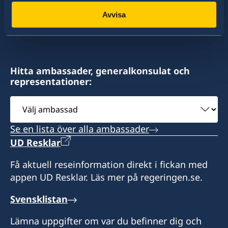
Norzin Lam
konsulat. Sveriges utrikesrepresentation består
Avvisa
Thimphu
av drygt 100 utlandsmyndigheter.
Bhutan
Öppettider
Hitta ambassader, generalkonsulat och
måndag-fredag 09.00-17.00
representationer:
Tel: +975 2 33 6611
Välj
Honorärkonsul
ambassad
Se en lista över alla ambassader
Mrs Phub Zam
UD Resklar
Få aktuell reseinformation direkt i fickan med
appen UD Resklar. Läs mer på regeringen.se.
Svensklistan
Lämna uppgifter om var du befinner dig och