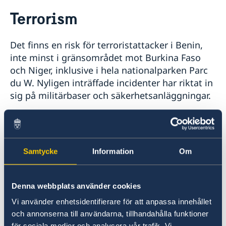
Rösta i Benin
Terrorism
Hjälp till svenskar i Benin
Rösta i Benin
Reseinformation
Det finns en risk för terroristattacker i Benin,
Pass utomlands
Ambassadens reseinformation
inte minst i gränsområdet mot Burkina Faso
Provisoriskt pass
Gifta sig utomlands
Aktuella händelser
och Niger, inklusive i hela nationalparken Parc
Allmänna säkerhetsläget
du W. Nyligen inträffade incidenter har riktat in
Terrorism
sig på militärbaser och säkerhetsanläggningar.
Naturförhållanden och katastrofer
In- och utresebestämmelser
Resenärer bör vara vaksamma och försiktiga, i
Hälso- och sjukvård
Lokala lagar och sedvänjor
synnerhet på offentliga platser, i och omkring
Kriminalitet och personlig säkerhet
offentliga byggnader, vid turistattraktioner, på
Samtycke
Information
Om
Trafiksäkerhet
allmänna transportmedel, i köpcentra och på
Övriga upplysningar
andra platser med större folksamlingar. Det är
Resa i landet
också viktigt att hålla sig informerad om
Denna webbplats använder cookies
utvecklingen på vistelseorten och noga följa de
Vi använder enhetsidentifierare för att anpassa innehållet
lokala myndigheternas anvisningar i
och annonserna till användarna, tillhandahålla funktioner
säkerhetsfrågor.
för sociala medier och analysera vår trafik. Vi