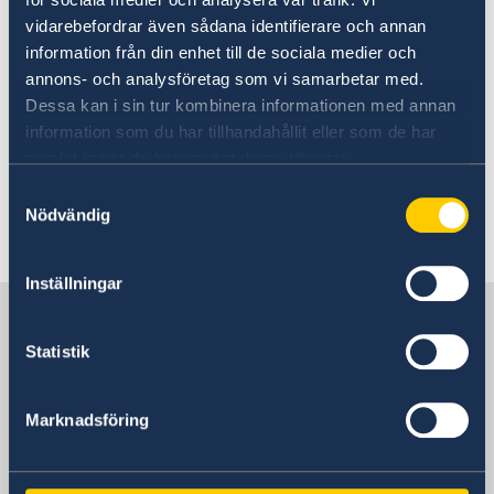
vidarebefordrar även sådana identifierare och annan
information från din enhet till de sociala medier och
I händelse av terrordåd bör svenskar i landet
annons- och analysföretag som vi samarbetar med.
snarast anmäla sig till UD:s konsulära enhet
Dessa kan i sin tur kombinera informationen med annan
(UD KC) i Stockholm.
information som du har tillhandahållit eller som de har
samlat in när du har använt deras tjänster.
Terrorism och hot utomlands
Samtyckesval
Nödvändig
Senast uppdaterad 03 juli 2026, 13.54
Inställningar
Sverige i Benin
Statistik
Sveriges ambassad
Marknadsföring
Benin, Stockholm