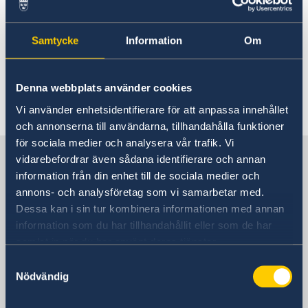
Hjälp till svenskar i Balize
Hjälp till svenskar i Balize
Rösta i Belize
Reseinformation
Samtycke
Information
Om
Pass utomlands
Generella frågor om hjälp
Service för svenska företag
Ambassadens reseinformation
Förlust av pass
Legaliseringar
utomlands
Aktuella händelser
Anmäla handelshinder
Gifta sig utomlands
Denna webbplats använder cookies
Allmänna säkerhetsläget
Handel med utlandet
Frågor och svar om hjälp
Terrorism
Vi använder enhetsidentifierare för att anpassa innehållet
Naturförhållanden och katastrofer
utomlands - på regeringen.se
och annonserna till användarna, tillhandahålla funktioner
In- och utresebestämmelser
för sociala medier och analysera vår trafik. Vi
Sverige i Belize
Hälso- och sjukvård
På regeringen.se finns grundläggande
vidarebefordrar även sådana identifierare och annan
Lokala lagar och sedvänjor
information som gäller för alla länder och svar
information från din enhet till de sociala medier och
Kriminalitet och personlig säkerhet
på vanliga frågor om hjälp till svenskar
annons- och analysföretag som vi samarbetar med.
Trafiksäkerhet
Sveriges ambassad
utomlands. För vissa länder gäller dessutom
Dessa kan i sin tur kombinera informationen med annan
ytterligare villkor.
information som du har tillhandahållit eller som de har
samlat in när du har använt deras tjänster.
Belize, Stockholm
Hjälp till svenskar utomlands - på regeringen.se
Samtyckesval
Nödvändig
Svenska konsulat