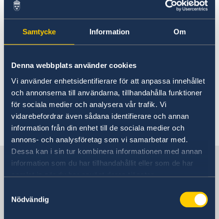
Rösta i Belarus
Pass i Belarus
Hjälp till svenskar i Belarus
Rösta i Belarus
Samtycke
Information
Om
Sveriges ambassad i Minsk har endast
Akut hjälp
bemyndigande att utfärda
provisoriska pass
.
Råd och stöd vid nödsituation
Pass i Belarus
Denna webbplats använder cookies
Provisoriskt pass
Hjälp kring medborgarskap
Vi använder enhetsidentifierare för att anpassa innehållet
För ordinarie pass vänligen kontakta
Samordningsnummer
Apostille
och annonserna till användarna, tillhandahålla funktioner
Sveriges ambassad i Moskva.
Gifta sig i Belarus
för sociala medier och analysera vår trafik. Vi
Förnyelse av körkort i Belarus
vidarebefordrar även sådana identifierare och annan
Pensionsfrågor och levnadsintyg
information från din enhet till de sociala medier och
Avgifter
annons- och analysföretag som vi samarbetar med.
Reseinformation
Dessa kan i sin tur kombinera informationen med annan
Sverige i Republiken Belarus
information som du har tillhandahållit eller som de har
Ambassadens reseinformation
samlat in när du har använt deras tjänster.
Aktuella händelser
Allmänna säkerhetsläget
Samtyckesval
Sveriges ambassad
Nödvändig
Terrorism
Naturförhållanden och katastrofer