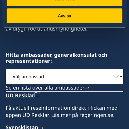
stort sett alla stater i världen. I ungefär hälften
av dessa stater har Sverige ambassader och
Avvisa
konsulat. Sveriges utrikesrepresentation består
av drygt 100 utlandsmyndigheter.
Hitta ambassader, generalkonsulat och
representationer:
Välj
ambassad
Se en lista över alla ambassader
UD Resklar
Få aktuell reseinformation direkt i fickan med
appen UD Resklar. Läs mer på regeringen.se.
Svensklistan