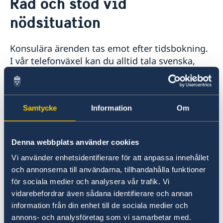
Råd och stöd vid
Hjälp till svenskar i Belarus
nödsituation
Rösta i Belarus
Akut hjälp
Råd och stöd vid nödsituation
Konsulära ärenden tas emot efter tidsbokning.
I vår telefonväxel kan du alltid tala svenska,
Pass i Belarus
belarusiska, ryska eller engelska.
Provisoriskt pass
Hjälp kring medborgarskap
Samordningsnummer
Apostille
Gifta sig i Belarus
Tel : +375 17 329 17 00
Samtycke
Information
Om
Förnyelse av körkort i Belarus
Pensionsfrågor och levnadsintyg
e-post: ambassaden.minsk@gov.se
Avgifter
Denna webbplats använder cookies
Reseinformation
Besöks- och telefontid: 10:00 - 13:00 mån-fre,
Vi använder enhetsidentifierare för att anpassa innehållet
Ambassadens reseinformation
förutom helgdagar.
och annonserna till användarna, tillhandahålla funktioner
Aktuella händelser
för sociala medier och analysera vår trafik. Vi
Allmänna säkerhetsläget
vidarebefordrar även sådana identifierare och annan
Vid akuta ärenden utanför kontorstid kan du
Terrorism
information från din enhet till de sociala medier och
ringa UDs konsulära nödjour på: +46 8 405 50
Naturförhållanden och katastrofer
annons- och analysföretag som vi samarbetar med.