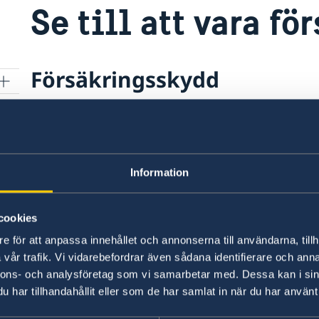
Se till att vara fö
Försäkringsskydd
Det är viktigt att du är rätt försäkrad när du res
har en reseförsäkring innan du åker, exempelvis
reseförsäkring ingår i din hemförsäkring eller 
på annat sätt. Med en reseförsäkring kan du få h
Information
behöver sjuktransport till Sverige.
cookies
Den som inte har en giltig försäkring löper sto
e för att anpassa innehållet och annonserna till användarna, tillh
eller ta stora lån för att klara dyra sjukvårdskos
vår trafik. Vi vidarebefordrar även sådana identifierare och anna
ambulanstransport hem. Tänk på att din försäkri
nnons- och analysföretag som vi samarbetar med. Dessa kan i sin
läkares avrådan.
har tillhandahållit eller som de har samlat in när du har använt 