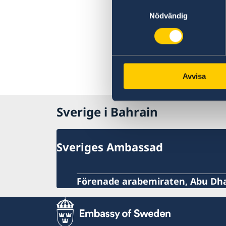
Samtyckesval
Nödvändig
Avvisa
Sverige i Bahrain
Sveriges Ambassad
Förenade arabemiraten, Abu Dh