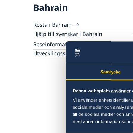
Bahrain
Rösta i Bahrain
Hjälp till svenskar i Bahrain
Rösta i Bahrain
Reseinformation
Pass i Bahrain
Utvecklingssamarbete
Ambassadens reseinformation
Hjälp kring medborgarskap
Aktuella händelser
Om olyckan är framme
Om svenskt medborgarskap
Gifta sig utomlands
Allmänna säkerhetsläget
Samtycke
Avgifter
Terrorism
Legaliseringar
Naturförhållanden och katastrofer
In- och utresebestämmelser
Denna webbplats använder 
Hälso- och sjukvård
Vi använder enhetsidentifierar
Lokala lagar och sedvänjor
sociala medier och analysera 
Kriminalitet och personlig säkerhet
till de sociala medier och a
Trafiksäkerhet
med annan information som du 