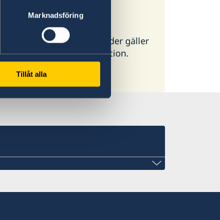
Marknadsföring
ör alla länder. I vissa länder gäller
g ambassad för mer information.
Tillåt alla