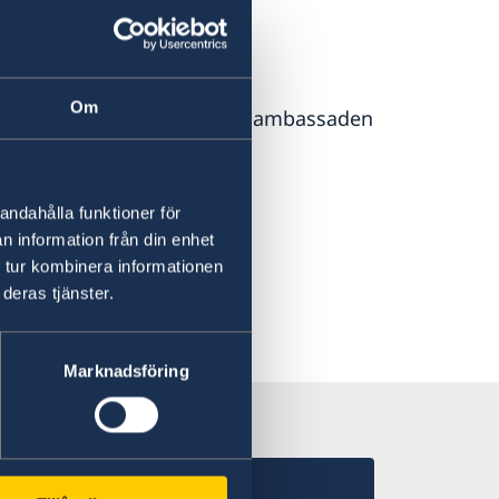
Om
s kan ansöka om pass hos ambassaden
s
.
andahålla funktioner för
n information från din enhet
 tur kombinera informationen
deras tjänster.
Marknadsföring