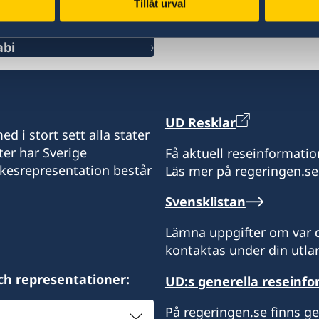
Tillåt urval
Bahrain
abi
Tel
+973 17 339 799
E-Post
UD Resklar
d i stort sett alla stater
Swecon@batelco.com.bh
ter har Sverige
Få aktuell reseinformatio
ikesrepresentation består
Läs mer på regeringen.se
Fax
Svensklistan
+973 17 320 498
Lämna uppgifter om var d
Öppettider är på söndagar
kontaktas under din utlan
12:00
ch representationer:
UD:s generella reseinf
På regeringen.se finns g