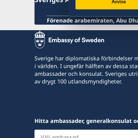
In- och utresebestämmelser
Avvisa
Hälso- och sjukvård
Lokala lagar och sedvänjor
Förenade arabemiraten, Abu Dh
Kriminalitet och personlig säkerhet
Trafiksäkerhet
Sverige har diplomatiska förbindelser me
i världen. I ungefär hälften av dessa sta
ambassader och konsulat. Sveriges utr
av drygt 100 utlandsmyndigheter.
Hitta ambassader, generalkonsulat o
Välj