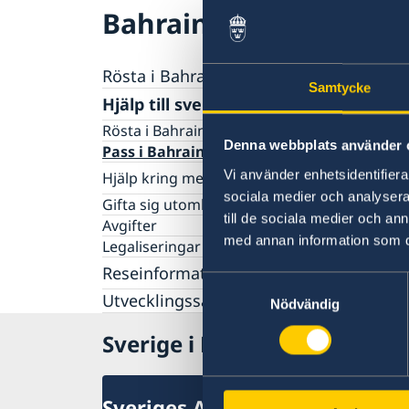
Bahrain
Rösta i Bahrain
Samtycke
Hjälp till svenskar i Bahrain
Rösta i Bahrain
Denna webbplats använder 
Pass i Bahrain
Vi använder enhetsidentifierar
Hjälp kring medborgarskap
sociala medier och analysera 
Om svenskt medborgarskap
Gifta sig utomlands
till de sociala medier och a
Avgifter
med annan information som du 
Legaliseringar
Reseinformation
Samtyckesval
Utvecklingssamarbete
Ambassadens reseinformation
Nödvändig
Aktuella händelser
Om olyckan är framme
Sverige i Bahrain
Allmänna säkerhetsläget
Terrorism
Naturförhållanden och katastrofer
Sveriges Ambassad