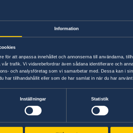
Pass i Bahrain
Information
Svenska medborgare som behöver svenska pas
i Abu Dhabi. Läs information på
Pass utomland
cookies
e för att anpassa innehållet och annonserna till användarna, tillh
vår trafik. Vi vidarebefordrar även sådana identifierare och anna
nnons- och analysföretag som vi samarbetar med. Dessa kan i sin
har tillhandahållit eller som de har samlat in när du har använt 
Inställningar
Statistik
Svenska konsulat