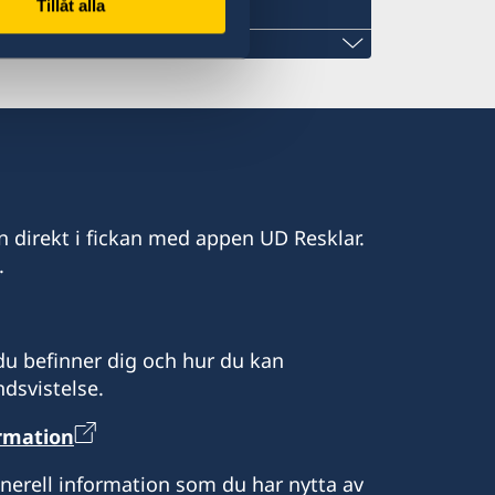
Tillåt alla
n direkt i fickan med appen UD Resklar.
.
u befinner dig och hur du kan
, tisdagar och torsdagar från 9:00 till
dsvistelse.
ormation
enerell information som du har nytta av