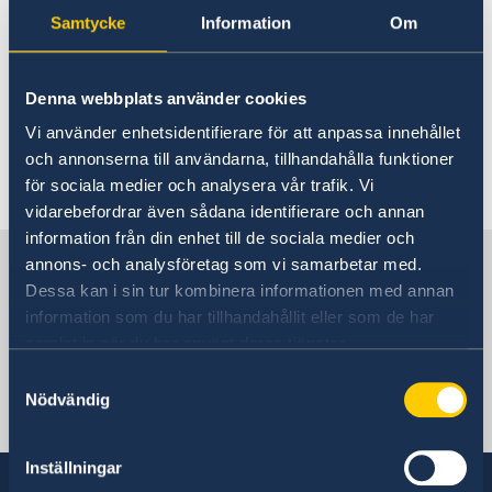
Rösta i Azerbajdzjan
Samtycke
Information
Om
Akut hjälp
Hjälp till svenskar i Azerbajdzjan
Rösta i Azerbajdzjan
Här finns för närvarande ingen lokal
Denna webbplats använder cookies
Akut hjälp
information. Kontakta ambassaden för
Vi använder enhetsidentifierare för att anpassa innehållet
Ekonomiskt nödställd
Pass utomlands
information om eventuella lokala villkor. Länk
Frihetsberövade/bistånd i brottsmål
och annonserna till användarna, tillhandahålla funktioner
Förlust av pass
Gifta sig utomlands
till ambassaden hittar du längst ned på sidan.
Dödsfall
för sociala medier och analysera vår trafik. Vi
Förnyelse av pass
Legaliseringar
vidarebefordrar även sådana identifierare och annan
Provisoriskt pass
Avgifter
information från din enhet till de sociala medier och
Samordningsnummer
Service för svenska företag
Sverige i Azerbajdzjan
annons- och analysföretag som vi samarbetar med.
Svenska företag i Azerbajdzjan
Dessa kan i sin tur kombinera informationen med annan
Reseinformation
Anmäla handelshinder
information som du har tillhandahållit eller som de har
Ambassadens reseinformation
Sveriges ambassad
samlat in när du har använt deras tjänster.
Aktuella händelser
Covid-19: Lägesbild och reseinformation
Samtyckesval
Allmänna säkerhetsläget
Nödvändig
Terrorism
Azerbajdzjan, Baku
Naturförhållanden och katastrofer
In- och utresebestämmelser
Inställningar
Hälso- och sjukvård