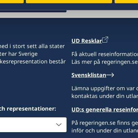
Telefon konsulatet:
+297 525 2585
E-mail assistent:
UD Resklar
d i stort sett alla stater
s-ecroes@visserpharma.
ter har Sverige
Få aktuell reseinformatio
ikesrepresentation består
Läs mer på regeringen.se
E-mail honorärkonsul:
Svensklistan
yescalona@visserpharm
Lämna uppgifter om var d
Adress:
kontaktas under din utlan
Italiëstraat 24
Oranjestad, Aruba
ch representationer:
UD:s generella reseinf
Honorärkonsul: Yvonne H
På regeringen.se finns g
inför och under din utlan
Honorärkonsulns sekrete