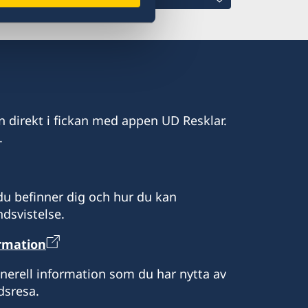
com
n direkt i fickan med appen UD Resklar.
.
a.com
u befinner dig och hur du kan
dsvistelse.
ormation
.M. Escalona
enerell information som du har nytta av
dsresa.
rare: