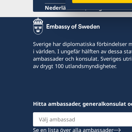
Övriga upplysningar
Nederländerna, Haag
Sverige har diplomatiska förbindelser me
i världen. I ungefär hälften av dessa sta
ambassader och konsulat. Sveriges utr
av drygt 100 utlandsmyndigheter.
Hitta ambassader, generalkonsulat o
Välj
ambassad
Se en lista över alla ambassader