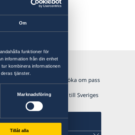
eter
Om
andahålla funktioner för
n information från din enhet
 tur kombinera informationen
deras tjänster.
 Det är inte möjligt att ansöka om pass
första hand ska vända dig till Sveriges
Marknadsföring
Tillåt alla