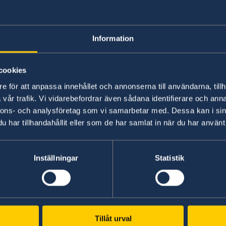
Mänskliga rättigh
Information
cookies
e för att anpassa innehållet och annonserna till användarna, tillh
vår trafik. Vi vidarebefordrar även sådana identifierare och anna
nnons- och analysföretag som vi samarbetar med. Dessa kan i sin
har tillhandahållit eller som de har samlat in när du har använt 
gränsade möjligheter att hjälpa svenska medborgare.
nsulära ärenden (pass, ID-kort, folkbokföring m.m.) i 
Inställningar
Statistik
Svenska konsulat
Tillåt urval
Oranjestad, Aruba