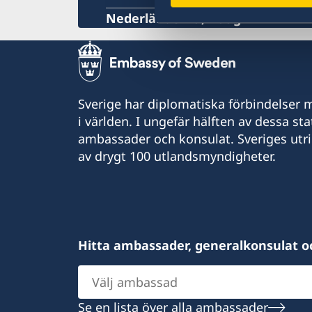
Övriga upplysningar
Nederländerna, Haag
Sverige har diplomatiska förbindelser me
i världen. I ungefär hälften av dessa sta
ambassader och konsulat. Sveriges utr
av drygt 100 utlandsmyndigheter.
Hitta ambassader, generalkonsulat o
Välj
ambassad
Se en lista över alla ambassader