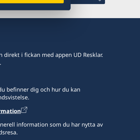
com
n direkt i fickan med appen UD Resklar.
.
a.com
u befinner dig och hur du kan
dsvistelse.
ormation
.M. Escalona
enerell information som du har nytta av
dsresa.
rare: