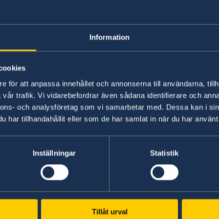
Korruption
Information
cookies
e för att anpassa innehållet och annonserna till användarna, tillh
vår trafik. Vi vidarebefordrar även sådana identifierare och anna
nnons- och analysföretag som vi samarbetar med. Dessa kan i sin
har tillhandahållit eller som de har samlat in när du har använt 
gränsade möjligheter att hjälpa svenska medborgare.
nsulära ärenden (pass, ID-kort, folkbokföring m.m.) i 
Inställningar
Statistik
Svenska konsulat
Tillåt urval
Oranjestad, Aruba