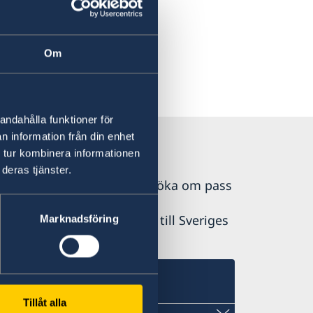
Om
andahålla funktioner för
n information från din enhet
 tur kombinera informationen
deras tjänster.
 Det är inte möjligt att ansöka om pass
första hand ska vända dig till Sveriges
Marknadsföring
Tillåt alla