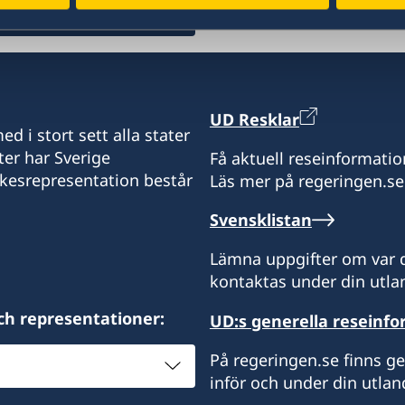
Telefon konsulatet:
+297 525 2585
E-mail assistent:
UD Resklar
d i stort sett alla stater
s-ecroes@visserpharma.
ter har Sverige
Få aktuell reseinformatio
ikesrepresentation består
Läs mer på regeringen.se
E-mail honorärkonsul:
Svensklistan
yescalona@visserpharm
Lämna uppgifter om var d
Adress:
kontaktas under din utlan
Italiëstraat 24
Oranjestad, Aruba
ch representationer:
UD:s generella reseinf
Honorärkonsul: Yvonne H
På regeringen.se finns g
inför och under din utlan
Honorärkonsulns sekrete