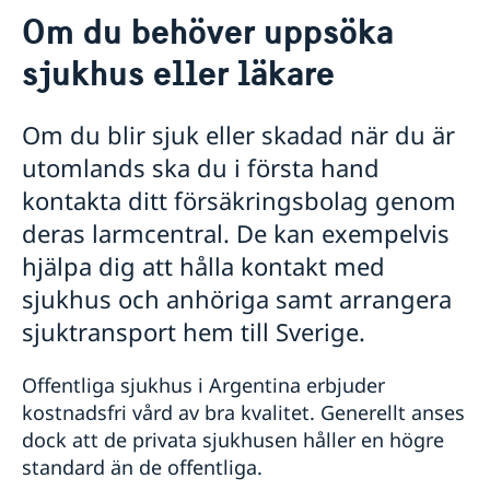
Om du behöver uppsöka
Hjälp till svenskar i Argentina
sjukhus eller läkare
Rösta i Argentina
Pass i Argentina
Passansökan för vuxna
Om du blir sjuk eller skadad när du är
Om olyckan är framme i Argentina
Passansökan för barn under 18 år
utomlands ska du i första hand
Polisanmälan
Nationellt id-kort
Förlust av pass eller bankkort
kontakta ditt försäkringsbolag genom
Provisoriskt pass
Ekonomisk hjälp
Samordningsnummer
deras larmcentral. De kan exempelvis
Om du behöver uppsöka sjukhus eller läkare
Förlust av pass
hjälpa dig att hålla kontakt med
Om du behöver någonstans att bo
Hämta färdigt pass eller id-kort
Viktiga telefonnummer
sjukhus och anhöriga samt arrangera
Svenskt medborgarskap i Argentina
sjuktransport hem till Sverige.
Registrera nyfödd utomlands
Svensk pension i Argentina
Offentliga sjukhus i Argentina erbjuder
Förlora eller behålla svenskt medborgarskap
Medbor­gar­skap för barn med svensk pappa födda
Levnadsintyg i Argentina
Gifta sig i Argentina
kostnadsfri vård av bra kvalitet. Generellt anses
Dubbelt medborgarskap
utom­lands före 1 april 2015
Dödsfall i Argentina
dock att de privata sjukhusen håller en högre
Arv i Argentina
Juridisk hjälp i Argentina
standard än de offentliga.
Legaliseringar i Argentina