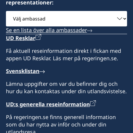
representationer:
Gobernador Paz 1569
Mónica Erasmie
V9410BBE Ushuaia, Tierra del Fuego
Välj
Argentina
ambassad
Se en lista över alla ambassader
Vänligen boka tid via mejl eller whatsapp innan
UD Resklar
besök.
Få aktuell reseinformation direkt i fickan med
Honorärkonsul
appen UD Resklar. Läs mer på regeringen.se.
Maria E. Giró
Svensklistan
Lämna uppgifter om var du befinner dig och
hur du kan kontaktas under din utlandsvistelse.
UD:s generella reseinformation
På regeringen.se finns generell information
som du har nytta av inför och under din
utlandsresa.