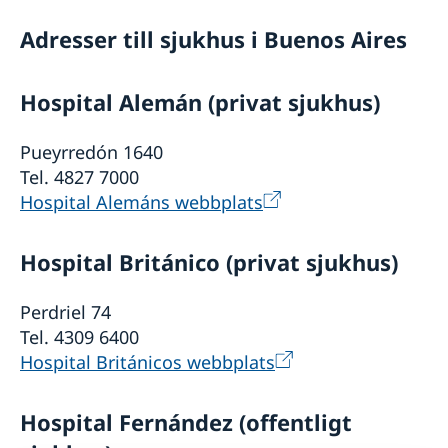
Avgifter i Argentina
Adresser till sjukhus i Buenos Aires
Reseinformation Argentina
Ambassadens reseinformation – Argentina
Hospital Alemán (privat sjukhus)
Aktuella händelser
Inför resan till Argentina
Allmänna säkerhetsläget
Pueyrredón 1640
Terrorism
Tel. 4827 7000
Naturförhållanden och katastrofer
Hospital Alemáns webbplats
In- och utresebestämmelser
Hälso- och sjukvård
Lokala lagar och sedvänjor
Hospital Británico (privat sjukhus)
Kriminalitet och personlig säkerhet
Trafiksäkerhet
Perdriel 74
Tel. 4309 6400
Hospital Británicos webbplats
Hospital Fernández (offentligt