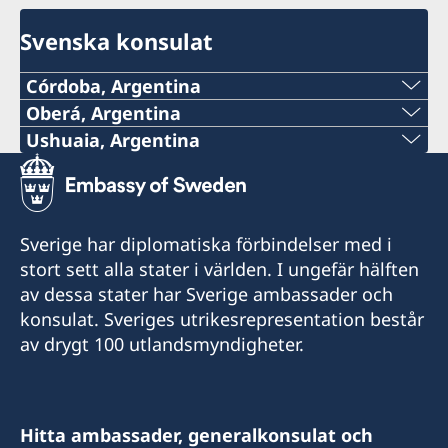
Svenska konsulat
Córdoba, Argentina
Oberá, Argentina
Det är för närvarande inte möjligt att få
Tel:
Ushuaia, Argentina
konsulär service på konsulatet.
Tel:
+54 9 11 51148132
Kontakta ambassaden via e-post om du har
+54 2901 423240
frågor eller behöver hjälp: ambassaden.buenos-
E-post:
Sverige har diplomatiska förbindelser med i
aires@gov.se
Mobil:
stort sett alla stater i världen. I ungefär hälften
consuladodesueciaenobera@gmail.com
av dessa stater har Sverige ambassader och
+54 9 2901 646428
Adress:
konsulat. Sveriges utrikesrepresentation består
La Rioja 355
av drygt 100 utlandsmyndigheter.
E-post:
3360 Oberá, Misiones
finsueushuaia@gmail.com
Argentina
Adress:
Hitta ambassader, generalkonsulat och
Honorärkonsul