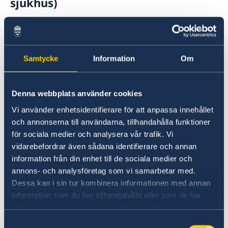
sjukhus)
Cerviño 3356
Tel. 4808 2600/2650
Hospital Fernández webbplats
Samtycke
Information
Om
Hospital Argerich (offentligt
Denna webbplats använder cookies
sjukhus)
Vi använder enhetsidentifierare för att anpassa innehållet
och annonserna till användarna, tillhandahålla funktioner
Pi y Margall 750
för sociala medier och analysera vår trafik. Vi
Tel. 4121 0700
vidarebefordrar även sådana identifierare och annan
Hospital Argerichs webbplats
information från din enhet till de sociala medier och
annons- och analysföretag som vi samarbetar med.
Vad kan ambassaden göra?
Dessa kan i sin tur kombinera informationen med annan
information som du har tillhandahållit eller som de har
Om du inte själv kan kontakta ditt
samlat in när du har använt deras tjänster.
försäkringsbolag är det inte ovanligt att
Samtyckesval