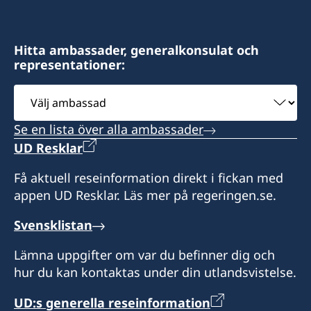
3360 Oberá, Misiones
finsueushuaia@gmail.com
Argentina
Adress:
Hitta ambassader, generalkonsulat och
Honorärkonsul
representationer:
Gobernador Paz 1569
Mónica Erasmie
V9410BBE Ushuaia, Tierra del Fuego
Välj
Argentina
ambassad
Se en lista över alla ambassader
Vänligen boka tid via mejl eller whatsapp innan
UD Resklar
besök.
Få aktuell reseinformation direkt i fickan med
Honorärkonsul
appen UD Resklar. Läs mer på regeringen.se.
Maria E. Giró
Svensklistan
Lämna uppgifter om var du befinner dig och
hur du kan kontaktas under din utlandsvistelse.
UD:s generella reseinformation