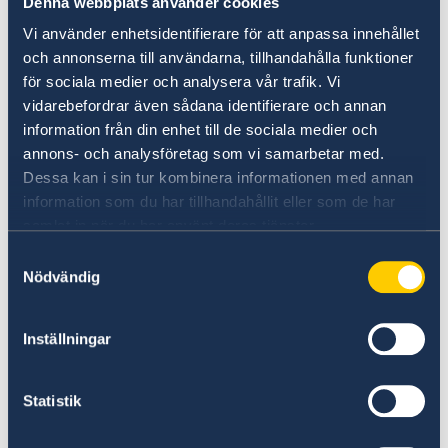
levnadsintyg signerat och stämplat. Du
Denna webbplats använder cookies
behöver inte boka tid för ditt besök.
Vi använder enhetsidentifierare för att anpassa innehållet
och annonserna till användarna, tillhandahålla funktioner
för sociala medier och analysera vår trafik. Vi
Om du i stället vill få ditt levnadsintyg signerat
vidarebefordrar även sådana identifierare och annan
och stämplat på något av konsulaten i
information från din enhet till de sociala medier och
Argentina behöver du kontakta det relevanta
annons- och analysföretag som vi samarbetar med.
konsulatet direkt för att boka tid.
Dessa kan i sin tur kombinera informationen med annan
Kontaktuppgifter dit hittar du längst ner på
information som du har tillhandahållit eller som de har
sidan.
samlat in när du har använt deras tjänster.
Samtyckesval
Skicka in ditt levnadsintyg till
Nödvändig
Pensionsmyndigheten
Ditt stämplade och signerade levnadsintyg ska
Inställningar
du skicka till Pensionsmyndigheten på något av
följande sätt:
Statistik
Elektroniskt: