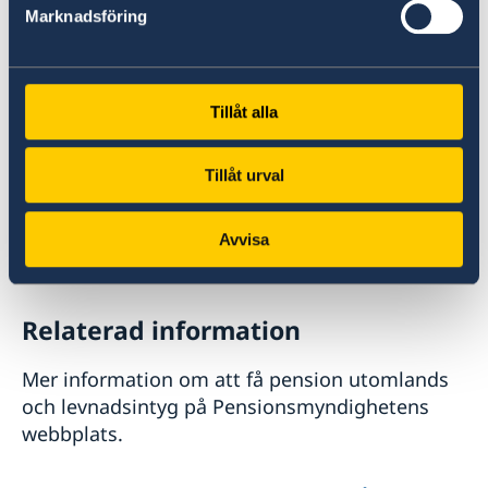
Skicka in levnadsintyg via
Marknadsföring
Pensionsmyndighetens webbplats
Per post till:
Pensionsmyndigheten
Tillåt alla
SE-839 77 Östersund
Sweden
Tillåt urval
Pensionsmyndigheten beslutar om att dra in
pensionsutbetalningar för de personer som
Avvisa
inte lämnat levnadsintyg den 28 oktober 2025.
Relaterad information
Mer information om att få pension utomlands
och levnadsintyg på Pensionsmyndighetens
webbplats.