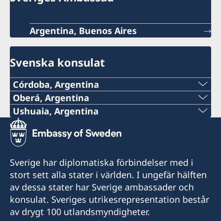
Argentina, Buenos Aires
Svenska konsulat
Córdoba, Argentina
Oberá, Argentina
Det är för närvarande inte möjligt att få
Tel:
Ushuaia, Argentina
konsulär service på konsulatet.
Tel:
+54 9 11 51148132
Kontakta ambassaden via e-post om du har
+54 2901 423240
frågor eller behöver hjälp: ambassaden.buenos-
E-post:
Sverige har diplomatiska förbindelser med i
aires@gov.se
Mobil:
stort sett alla stater i världen. I ungefär hälften
consuladodesueciaenobera@gmail.com
av dessa stater har Sverige ambassader och
+54 9 2901 646428
Adress:
konsulat. Sveriges utrikesrepresentation består
La Rioja 355
av drygt 100 utlandsmyndigheter.
E-post: