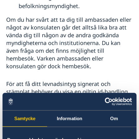
befolkningsmyndighet.
Om du har svårt att ta dig till ambassaden eller
något av konsulaten går det alltså lika bra att
vända dig till någon av de andra godkända
myndigheterna och institutionerna. Du kan
även fråga om det finns möjlighet till
hembesök. Varken ambassaden eller
konsulaten gör dock hembesök.
För att få ditt levnadsintyg signerat och
stämplat behöver du visa en giltig id-handling.
Det kan vara en id-handling från Sverige eller
ditt hemland.
Samtycke
Information
Om
Du är välkommen till ambassaden på tisdagar
och torsdagar kl. 10–12, för att få ditt