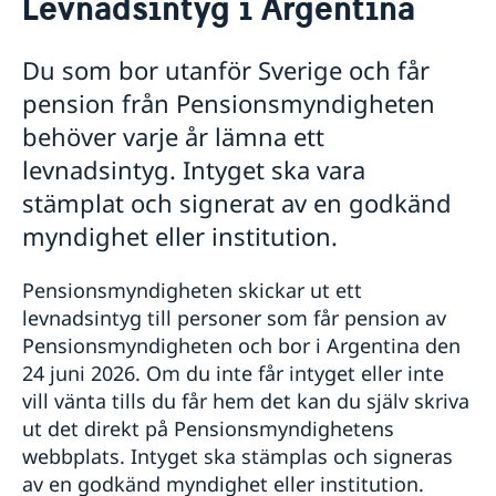
Levnadsintyg i Argentina
Hjälp till svenskar i Argentina
Rösta i Argentina
Du som bor utanför Sverige och får
Pass i Argentina
pension från Pensionsmyndigheten
Passansökan för vuxna
Om olyckan är framme i Argentina
Passansökan för barn under 18 år
behöver varje år lämna ett
Polisanmälan
Svenskt medborgarskap i Argentina
Nationellt id-kort
levnadsintyg. Intyget ska vara
Förlust av pass eller bankkort
Provisoriskt pass
Registrera nyfödd utomlands
Svensk pension i Argentina
Ekonomisk hjälp
stämplat och signerat av en godkänd
Samordningsnummer
Om du behöver uppsöka sjukhus eller läkare
Förlora eller behålla svenskt medborgarskap
Medbor­gar­skap för barn med svensk pappa födda
Levnadsintyg i Argentina
Förlust av pass
myndighet eller institution.
Om du behöver någonstans att bo
Dubbelt medborgarskap
utom­lands före 1 april 2015
Gifta sig i Argentina
Hämta färdigt pass eller id-kort
Viktiga telefonnummer
Dödsfall i Argentina
Pensionsmyndigheten skickar ut ett
Arv i Argentina
levnadsintyg till personer som får pension av
Juridisk hjälp i Argentina
Pensionsmyndigheten och bor i Argentina den
Legaliseringar i Argentina
24 juni 2026. Om du inte får intyget eller inte
Avgifter i Argentina
vill vänta tills du får hem det kan du själv skriva
Reseinformation Argentina
ut det direkt på Pensionsmyndighetens
Ambassadens reseinformation – Argentina
webbplats. Intyget ska stämplas och signeras
Aktuella händelser
Inför resan till Argentina
av en godkänd myndighet eller institution.