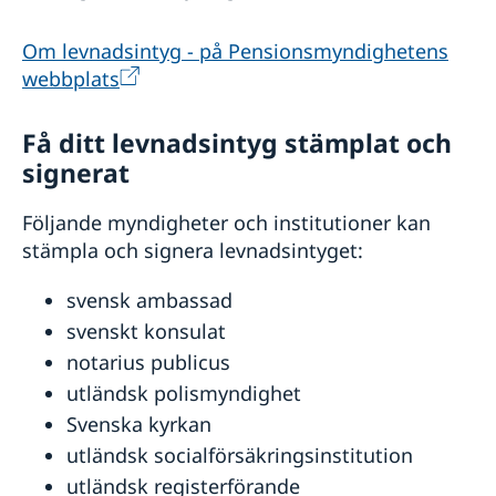
Allmänna säkerhetsläget
Terrorism
Om levnadsintyg - på Pensionsmyndighetens
Naturförhållanden och katastrofer
webbplats
In- och utresebestämmelser
Hälso- och sjukvård
Lokala lagar och sedvänjor
Få ditt levnadsintyg stämplat och
Kriminalitet och personlig säkerhet
signerat
Trafiksäkerhet
Följande myndigheter och institutioner kan
stämpla och signera levnadsintyget:
svensk ambassad
svenskt konsulat
notarius publicus
utländsk polismyndighet
Svenska kyrkan
utländsk socialförsäkringsinstitution
utländsk registerförande