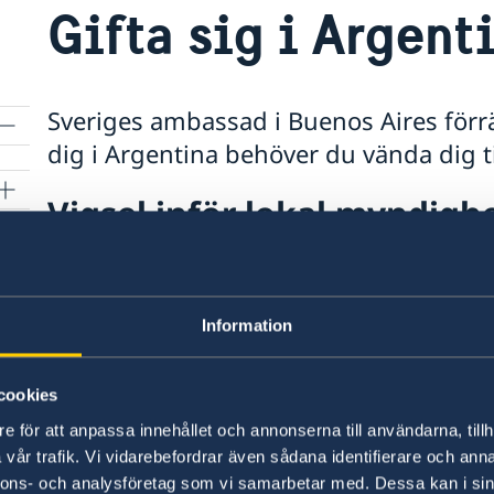
Gifta sig i Argent
Sveriges ambassad i Buenos Aires förrätt
dig i Argentina behöver du vända dig t
Vigsel inför lokal myndigh
Civilregistret är den myndighet i Argentina som
förrättas av civilregistret i den provins där mi
Information
registrerad. Ogifta personer behöver uppvisa gil
e
p
(DNI) för argentinska medborgare och utlänninga
hemlandspass för utländska medborgare som int
cookies
e för att anpassa innehållet och annonserna till användarna, tillh
I Argentina är äktenskapet könsneutralt.
vår trafik. Vi vidarebefordrar även sådana identifierare och anna
nnons- och analysföretag som vi samarbetar med. Dessa kan i sin