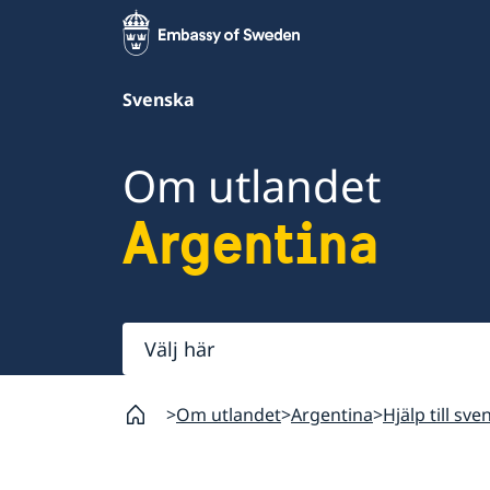
Svenska
Om utlandet
Argentina
Välj
här
Om utlandet
Argentina
Hjälp till sv