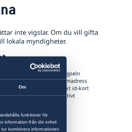
ina
ar inte vigslar. Om du vill gifta
ill lokala myndigheter.
et
 ansvarar för äktenskap. Vigseln
nst en av parterna har sin hemadress
Om
tig ID-handling, argentinskt id-kort
r bosatta i landet alternativt
e är bosatta i landet.
andahålla funktioner för
n information från din enhet
 tur kombinera informationen