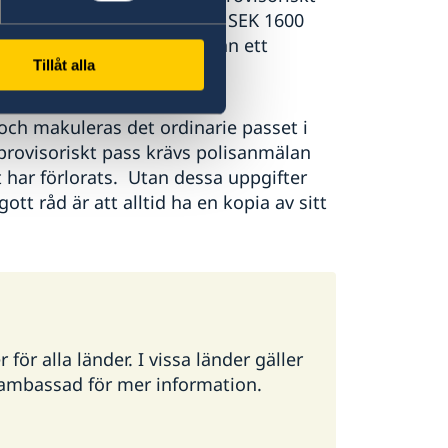
iskt pass är för närvarande SEK 1600
 kan dröja en viss tid innan ett
Tillåt alla
 och makuleras det ordinarie passet i
 provisoriskt pass krävs polisanmälan
 har förlorats. Utan dessa uppgifter
t råd är att alltid ha en kopia av sitt
ör alla länder. I vissa länder gäller
g ambassad för mer information.