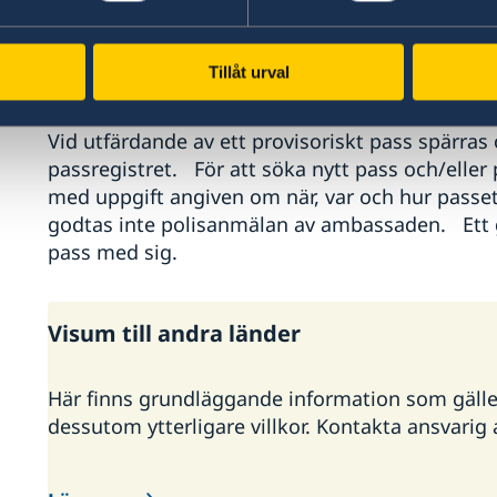
pass göras. Kostnaden för ett svenskt provisor
(DZD 22 000). Observera att det av tekniska skäl
Tillåt urval
provisoriskt pass kan utfärdas av ambassaden.
Vid utfärdande av ett provisoriskt pass spärras
passregistret. För att söka nytt pass och/eller
med uppgift angiven om när, var och hur passet
godtas inte polisanmälan av ambassaden. Ett got
pass med sig.
Visum till andra länder
Här finns grundläggande information som gäller f
dessutom ytterligare villkor. Kontakta ansvari