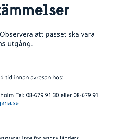
stämmelser
 Observera att passet ska vara
ens utgång.
d tid innan avresan hos:
olm Tel: 08-679 91 30 eller 08-679 91
ria.se
svarar inte för andra länders