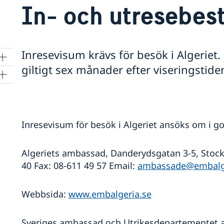
In- och utresebe
Inresevisum krävs för besök i Algeriet.
giltigt sex månader efter viseringstid
Inresevisum för besök i Algeriet ansöks om i go
Algeriets ambassad, Danderydsgatan 3-5, Stockh
40 Fax: 08-611 49 57 Email:
ambassade@embalge
Webbsida:
www.embalgeria.se
Sveriges ambassad och Utrikesdepartementet an