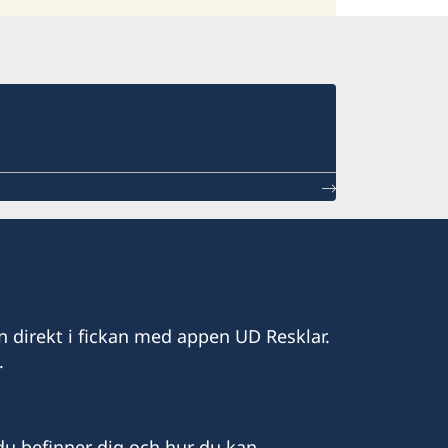
n direkt i fickan med appen UD Resklar.
.
u befinner dig och hur du kan