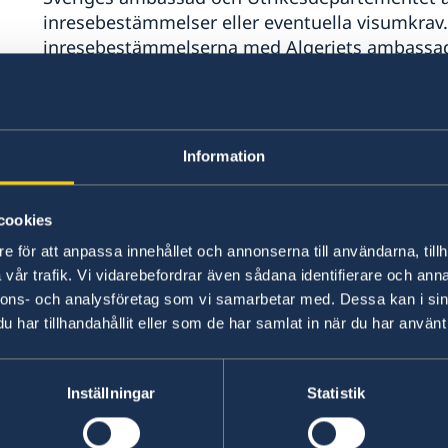
inresebestämmelser eller eventuella visumkrav.
inresebestämmelserna med Algeriets ambassad. 
ändras med kort varsel.
För barn med dubbla medborgarskap (svenskt o
algeriskt pass eller är inskrivet i en förälders a
Information
utresebestämmelser innehav även av
svenskt p
Sverige
. Tänk på att söka svenskt pass hos poli
cookies
avresa.
e för att anpassa innehållet och annonserna till användarna, tillh
vår trafik. Vi vidarebefordrar även sådana identifierare och anna
En svensk medborgare måste alltid resa med 
nnons- och analysföretag som vi samarbetar med. Dessa kan i sin
Algeriet, även om personen har algeriskt me
har tillhandahållit eller som de har samlat in när du har använt 
algeriskt pass.
Vänligen observera att det inte är möjligt att erh
Inställningar
Statistik
återresa till Sverige för en person som redan 
ett svenskt ordinarie pass för återresa till Sve