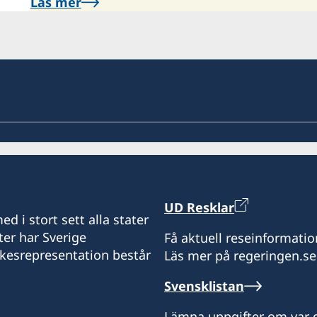
Läs mer
UD Resklar
d i stort sett alla stater
ter har Sverige
Få aktuell reseinformatio
ikesrepresentation består
Läs mer på regeringen.se
Svensklistan
Lämna uppgifter om var d