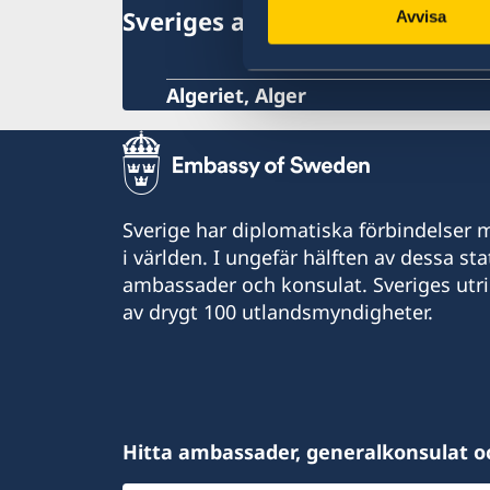
Naturförhållanden och katastrofer
Sveriges ambassad
Avvisa
In- och utresebestämmelser
Hälso- och sjukvård
Lokala lagar och sedvänjor
Algeriet, Alger
Kriminalitet och personlig säkerhet
Transporter
Valuta och varor
Sverige har diplomatiska förbindelser me
i världen. I ungefär hälften av dessa sta
ambassader och konsulat. Sveriges utr
av drygt 100 utlandsmyndigheter.
Hitta ambassader, generalkonsulat o