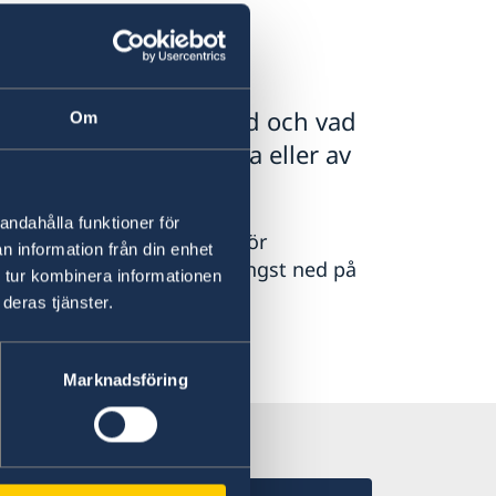
assaden kan bistå med och vad
Om
 råka ut för en olycka eller av
 akut hjälp.
andahålla funktioner för
ion. Kontakta ambassaden för
n information från din enhet
till ambassaden hittar du längst ned på
 tur kombinera informationen
deras tjänster.
Marknadsföring