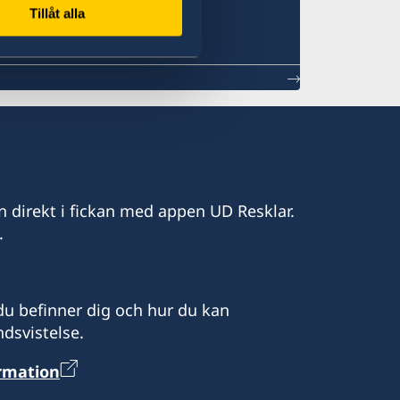
Tillåt alla
n direkt i fickan med appen UD Resklar.
.
u befinner dig och hur du kan
dsvistelse.
ormation