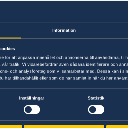
Akut hjälp
Här hittar du information om vad amb
Information
ambassaden inte kan göra, om du skulle
någon annan anledning vara i behov av
cookies
e för att anpassa innehållet och annonserna till användarna, tillh
Här finns för närvarande ingen lokal informat
vår trafik. Vi vidarebefordrar även sådana identifierare och anna
information om eventuella lokala villkor. Länk 
nnons- och analysföretag som vi samarbetar med. Dessa kan i sin
sidan.
har tillhandahållit eller som de har samlat in när du har använt 
Inställningar
Statistik