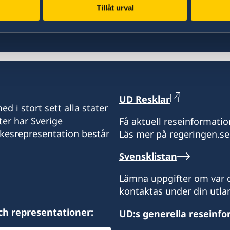
Tillåt urval
UD Resklar
d i stort sett alla stater
ter har Sverige
Få aktuell reseinformatio
ikesrepresentation består
Läs mer på regeringen.se
Svensklistan
Lämna uppgifter om var d
kontaktas under din utlan
ch representationer:
UD:s generella reseinf