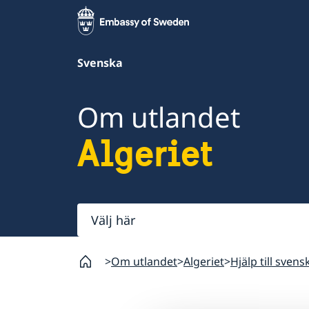
Svenska
Om utlandet
Algeriet
Välj
här
Om utlandet
Algeriet
Hjälp till svens