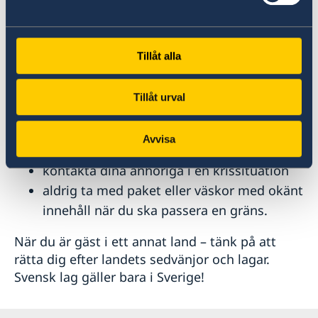
om du har en hemförsäkring med
reseskydd innan resan börjar
ha giltigt pass och visum
Tillåt alla
kontrollera om du behöver vaccinera dig
kontakta ambassaden eller närmaste
Tillåt urval
konsulatet i landet där du befinner dig om
det blir krig eller kris, eller om en
Avvisa
naturkatastrof eller större olycka inträffar
kontakta dina anhöriga i en krissituation
aldrig ta med paket eller väskor med okänt
innehåll när du ska passera en gräns.
När du är gäst i ett annat land – tänk på att
rätta dig efter landets sedvänjor och lagar.
Svensk lag gäller bara i Sverige!