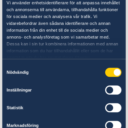
Vi använder enhetsidentifierare för att anpassa innehållet
betalning av skulder, böter eller borgen.
och annonserna till användarna, tillhandahålla funktioner
för sociala medier och analysera vår trafik. Vi
Vem kan få hjälp?
vidarebefordrar även sådana identifierare och annan
information från din enhet till de sociala medier och
svensk medborgare som är bosatt i
annons- och analysföretag som vi samarbetar med.
Sverige
Dessa kan i sin tur kombinera informationen med annan
flykting eller statslös person som är bosatt
information som du har tillhandahållit eller som de har
samlat in när du har använt deras tjänster.
i Sverige.
Samtyckesval
I vissa fall kan även annan utländsk
Nödvändig
medborgare som är bosatt i Sverige få hjälp.
Det gäller även svensk medborgare som inte är
Inställningar
bosatt i Sverige.
Statistik
Tänk på att:
teckna en reseförsäkring eller kontrollera
Marknadsföring