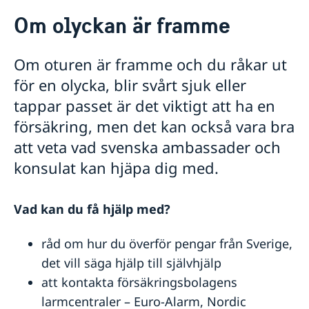
Rösta i Albanien
Om olyckan är framme
Hjälp till svenskar i Albanien
Rösta i Albanien
Reseinformation
Om oturen är framme och du råkar ut
Apostille och Legaliseringar
Ambassadens reseinformation
Gifta sig i Albanien
för en olycka, blir svårt sjuk eller
Aktuella händelser
Om olyckan är framme
Pass i Albanien
tappar passet är det viktigt att ha en
Allmänna säkerhetsläget
Inför resan
Förnyelse av pass för vuxna
Akut hjälp
försäkring, men det kan också vara bra
Terrorism
Provisoriskt pass
Resa med läkemedel
Utvecklingssamarbete
Naturförhållanden och katastrofer
Larmcentraler
Avgifter
att veta vad svenska ambassader och
Förlust av pass
Resa med husdjur
In- och utresebestämmelser
Juridisk hjälp i Albanien
Samarbetspartners
Dataskyddspolicy för utlandsmyndigheten
Förnyelse av pass för barn under 18 år
konsulat kan hjäpa dig med.
Pass och ID-kort
Hälso- och sjukvård
Om du blir sjuk eller råkar ut för en olycka
Ansökan om pass för barn under 18 år
Se till att vara försäkrad
Kriminalitet och personlig säkerhet
Ekonomiskt nödställd
Samordningsnummer
Trafiksäkerhet
Vad kan du få hjälp med?
Nationellt id-kort
Försäkringsskydd
Registrera nyfödd utomlands
Resa i Albanien
råd om hur du överför pengar från Sverige,
Övriga upplysningar
det vill säga hjälp till självhjälp
att kontakta försäkringsbolagens
larmcentraler – Euro-Alarm, Nordic