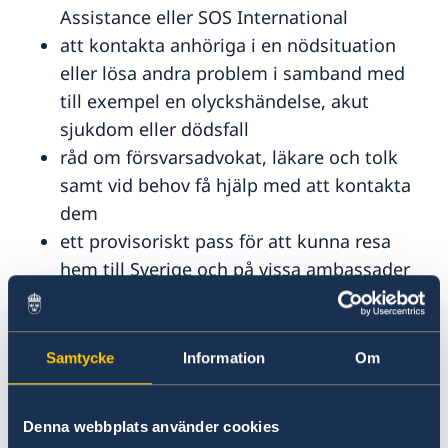
Assistance eller SOS International
att kontakta anhöriga i en nödsituation
eller lösa andra problem i samband med
till exempel en olyckshändelse, akut
sjukdom eller dödsfall
råd om försvarsadvokat, läkare och tolk
samt vid behov få hjälp med att kontakta
dem
ett provisoriskt pass för att kunna resa
hem till Sverige och på vissa ambassader
kan du även få ett ordinarie pass.
Vad kan du inte få hjälp med?
Samtycke
Information
Om
valutaväxling och annan bankservice
Denna webbplats använder cookies
hotell- och biljettbokning