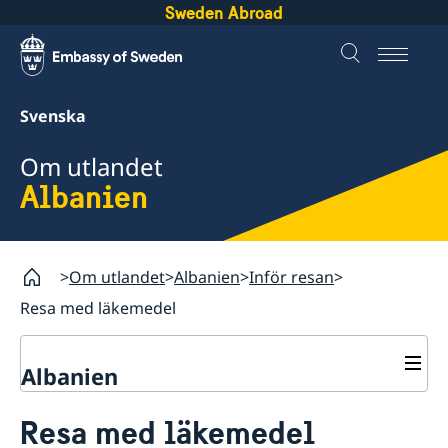
Sweden Abroad
Svenska
Om utlandet
Albanien
Om utlandet
Albanien
Inför resan
Resa med läkemedel
Albanien
Rösta i Albanien
Resa med läkemedel
Hjälp till svenskar i Albanien