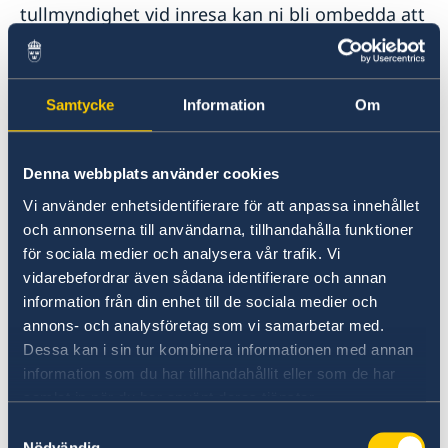
tullmyndighet vid inresa kan ni bli ombedda att
fylla i ett formulär på plats. Till detta ska ert
läkarintyg bifogas och handlingen signeras. Det
är därför viktigt att alla dokument finns
Samtycke
Information
Om
tillgängliga vid ankomst, så att en eventuell
kontroll kan genomföras utan problem.
Denna webbplats använder cookies
Övriga receptbelagda läkemedel
Vi använder enhetsidentifierare för att anpassa innehållet
och annonserna till användarna, tillhandahålla funktioner
För övriga receptbelagda läkemedel (som inte
för sociala medier och analysera vår trafik. Vi
är narkotikaklassade) finns inga specifika
vidarebefordrar även sådana identifierare och annan
formella krav vid iförsel för privat bruk.
information från din enhet till de sociala medier och
annons- och analysföretag som vi samarbetar med.
Det rekommenderas dock att:
Dessa kan i sin tur kombinera informationen med annan
information som du har tillhandahållit eller som de har
läkemedlen tas med i originalförpackning
samlat in när du har använt deras tjänster.
en rimlig mängd för resans längd medförs
Samtyckesval
Nödvändig