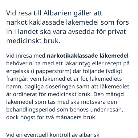
Rösta i Albanien
Reseinformation
Vid resa till Albanien gäller att
Apostille och Legaliseringar
Inför resan
Ambassadens reseinformation
Gifta sig i Albanien
narkotikaklassade läkemedel som förs
Aktuella händelser
Om olyckan är framme
Resa med läkemedel
Pass i Albanien
in i landet ska vara avsedda för privat
Allmänna säkerhetsläget
Resa med husdjur
Förnyelse av pass för vuxna
Akut hjälp
medicinskt bruk.
Terrorism
Pass och ID-kort
Provisoriskt pass
Naturförhållanden och katastrofer
Larmcentraler
Avgifter
Se till att vara försäkrad
Förlust av pass
In- och utresebestämmelser
Juridisk hjälp i Albanien
Vid inresa med
narkotikaklassade läkemedel
Utvecklingssamarbete
Förnyelse av pass för barn under 18 år
Hälso- och sjukvård
Om du blir sjuk eller råkar ut för en olycka
behöver ni ta med ett läkarintyg eller recept på
Ansökan om pass för barn under 18 år
Samarbetspartners
Dataskyddspolicy för utlandsmyndigheten
Kriminalitet och personlig säkerhet
Ekonomiskt nödställd
engelska (i pappersform) där följande tydligt
Samordningsnummer
Trafiksäkerhet
Nationellt id-kort
framgår: vem läkemedlet är för, läkemedlets
Försäkringsskydd
Registrera nyfödd utomlands
namn, dagliga doseringen samt att läkemedlet
Resa i Albanien
är ordinerat för medicinskt bruk. Den mängd
Övriga upplysningar
läkemedel som tas med ska motsvara den
behandlingsperiod som behövs under resan,
dock högst för två månaders bruk.
Vid en eventuell kontroll av albansk