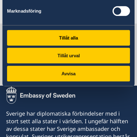
Marknadsföring
Läs mer
Sverige i Albanien
Tillåt alla
Sveriges ambassad
Tillåt urval
Avvisa
Albanien, Tirana
Sverige har diplomatiska förbindelser med i
stort sett alla stater i världen. I ungefär hälften
av dessa stater har Sverige ambassader och
konsulat. Sveriges utrikesrepresentation består