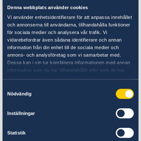
Denna webbplats använder cookies
Nationalt ID-kort räcker: Även om Albanien
formellt accepterar svenska nationella ID-kort
Vi använder enhetsidentifierare för att anpassa innehållet
kräver svensk lag att du har med dig ett giltigt
och annonserna till användarna, tillhandahålla funktioner
pass vid resa utanför EU/Schengen.
för sociala medier och analysera vår trafik. Vi
vidarebefordrar även sådana identifierare och annan
information från din enhet till de sociala medier och
Visumfritt i 90 dagar: Som svensk medborgare
annons- och analysföretag som vi samarbetar med.
behöver du inget visum för turistresor eller
Dessa kan i sin tur kombinera informationen med annan
transit genom Albanien. Du får stanna i landet i
information som du har tillhandahållit eller som de har
upp till 90 dagar.
samlat in när du har använt deras tjänster.
Samtyckesval
Nödvändig
Kontrollera pass och visum
Inställningar
Här finns grundläggande information som
gäller för alla länder. I vissa länder gäller
dessutom ytterligare villkor. Kontakta ansvarig
Statistik
ambassad för mer information.