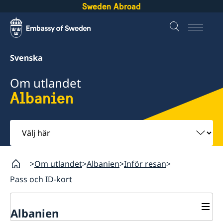
Sweden Abroad
Svenska
Om utlandet
Albanien
Välj
här
Om utlandet
Albanien
Inför resan
Pass och ID-kort
Albanien