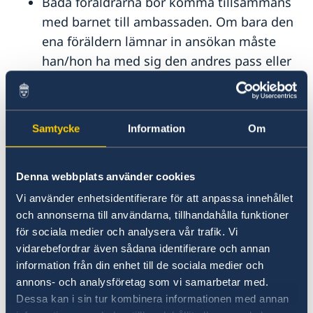
Om du blir sjuk eller råkar ut för en olycka
Båda föräldrarna bör komma tillsammans
Inför resan
Ambassadens reseinformation
Ekonomiskt nödställd
med barnet till ambassaden. Om bara den
Aktuella händelser
Om olyckan är framme
Resa med läkemedel
Utvecklingssamarbete
ena föräldern lämnar in ansökan måste
Allmänna säkerhetsläget
Resa med husdjur
Samarbetspartners
Dataskyddspolicy för utlandsmyndigheten
han/hon ha med sig den andres pass eller
Terrorism
Pass och ID-kort
giltig fotolegitimation (original eller
Naturförhållanden och katastrofer
Se till att vara försäkrad
In- och utresebestämmelser
bestyrkt kopia)
Hälso- och sjukvård
Har barnet endast en vårdnadshavare ska
Kriminalitet och personlig säkerhet
Samtycke
Information
Om
detta styrkas med intyg eller
Trafiksäkerhet
Försäkringsskydd
lagakraftvunnet domstolsbeslut.
Resa i Albanien
Föräldrarna ska styrka sin identitet med
Denna webbplats använder cookies
Övriga upplysningar
pass eller giltig fotolegitimation.
Vi använder enhetsidentifierare för att anpassa innehållet
Födelsebevis för barnet i
original
.
och annonserna till användarna, tillhandahålla funktioner
för sociala medier och analysera vår trafik. Vi
Födelsebeviset ska vara utfärdat av en
vidarebefordrar även sådana identifierare och annan
behörig myndighet i födelselandet och
information från din enhet till de sociala medier och
innehålla uppgifter om barnets namn,
annons- och analysföretag som vi samarbetar med.
födelsedatum, födelseort och föräldrar.
Dessa kan i sin tur kombinera informationen med annan