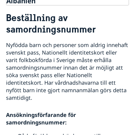
Albanien
Rösta i Albanien
Beställning av
Hjälp till svenskar i Albanien
samordningsnummer
Rösta i Albanien
Apostille och Legaliseringar
Gifta sig i Albanien
Nyfödda barn och personer som aldrig innehaft
Pass i Albanien
svenskt pass, Nationellt identitetskort eller
Förnyelse av pass för vuxna
varit folkbokförda i Sverige måste erhålla
Provisoriskt pass
samordningsnummer innan det är möjligt att
Förlust av pass
söka svenskt pass eller Nationellt
Förnyelse av pass för barn under 18 år
identitetskort. Har vårdnadshavarna till ett
Ansökan om pass för barn under 18 år
nyfött barn inte gjort namnanmälan görs detta
Samordningsnummer
samtidigt.
Nationellt id-kort
Registrera nyfödd utomlands
Akut hjälp
Ansökningsförfarande för
Larmcentraler
Avgifter
samordningsnummer:
Juridisk hjälp i Albanien
Reseinformation