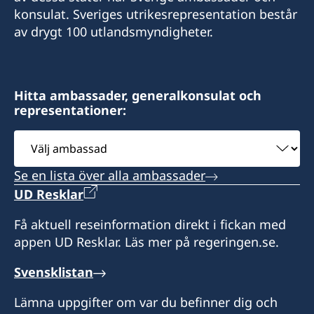
aloma.johansson@gmail.com
konsulat. Sveriges utrikesrepresentation består
Sveriges honorärkonsulat i Nuku'alofa
av drygt 100 utlandsmyndigheter.
"Tavana"
Taufa'ahau Road, Havelu
Nuku'alofa
Hitta ambassader, generalkonsulat och
representationer:
Öppettider: Enligt överenskommelse.
Välj
Honorärkonsul
ambassad
Se en lista över alla ambassader
Aloma Johansson
UD Resklar
Få aktuell reseinformation direkt i fickan med
appen UD Resklar. Läs mer på regeringen.se.
Svensklistan
Lämna uppgifter om var du befinner dig och