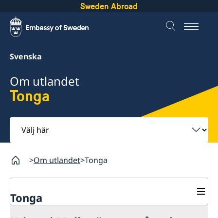
Sweden Abroad
Svenska
Om utlandet
Tonga
Välj
här
Om utlandet
Tonga
Tonga
Rösta i Tonga