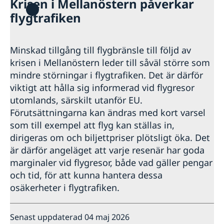
Krisen i Mellanöstern påverkar
Hjälp till svenskar i Tonga
flygtrafiken
Rösta i Tonga
Reseinformation
Pass utomlands
Ambassadens reseinformation
Hjälp kring medborgarskap
Minskad tillgång till flygbränsle till följd av
Akut hjälp
Aktuella händelser
krisen i Mellanöstern leder till såväl större som
Allmänna säkerhetsläget
mindre störningar i flygtrafiken. Det är därför
Terrorism
viktigt att hålla sig informerad vid flygresor
Naturförhållanden och katastrofer
utomlands, särskilt utanför EU.
In- och utresebestämmelser
Förutsättningarna kan ändras med kort varsel
Hälso- och sjukvård
Lokala lagar och sedvänjor
som till exempel att flyg kan ställas in,
Kriminalitet och personlig säkerhet
dirigeras om och biljettpriser plötsligt öka. Det
Trafiksäkerhet
är därför angeläget att varje resenär har goda
Försäkringsskydd
marginaler vid flygresor, både vad gäller pengar
Övriga upplysningar
och tid, för att kunna hantera dessa
osäkerheter i flygtrafiken.
Senast uppdaterad 04 maj 2026