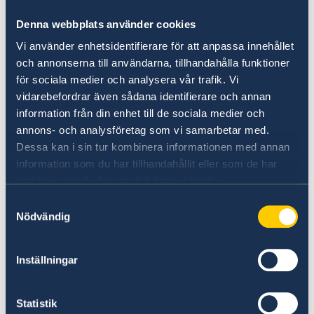
Rösta i valen 2026
Denna webbplats använder cookies
Den 13 september 2026 är det val till riksdag,
Vi använder enhetsidentifierare för att anpassa innehållet
region- och kommunfullmäktige. Om du är
och annonserna till användarna, tillhandahålla funktioner
utomlands kan du antingen förtidsrösta på en
för sociala medier och analysera vår trafik. Vi
ambassad eller ett konsulat eller brevrösta.
vidarebefordrar även sådana identifierare och annan
information från din enhet till de sociala medier och
Val 2026
annons- och analysföretag som vi samarbetar med.
Dessa kan i sin tur kombinera informationen med annan
information som du har tillhandahållit eller som de har
samlat in när du har använt deras tjänster.
Samtyckesval
Nödvändig
Inställningar
UD:s reseinformation direkt i fickan
Statistik
I appen UD Resklar finns råd och