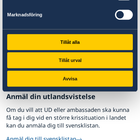
reseinformation om världens länder från
Sveriges ambassader.
Marknadsföring
Om UD Resklar på regeringen.se
Tillåt alla
Tillåt urval
Avvisa
Anmäl din utlandsvistelse
Om du vill att UD eller ambassaden ska kunna
få tag i dig vid en större krissituation i landet
kan du anmäla dig till svensklistan.
Anmäl dig till svensklistan