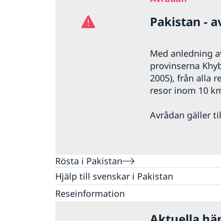
Pakistan - 
Med anledning av
provinserna Khyb
2005), från alla 
resor inom 10 km
Avrådan gäller til
Rösta i Pakistan
Hjälp till svenskar i Pakistan
Rösta i Pakistan
Reseinformation
Pass i Pakistan
Ambassadens reseinformation
Aktuella hä
Samordningsnummer