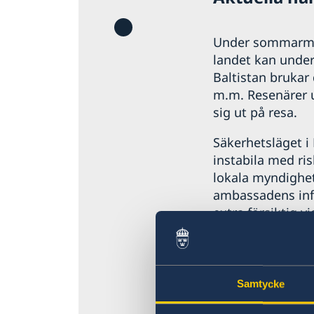
Aktuella händelser
Allmänna säkerhetsläget
Terrorism
Under sommarmån
Trafiksäkerhet
landet kan unde
Hälso- och sjukvård
Baltistan brukar 
Naturförhållanden och katastrofer
m.m. Resenärer u
In- och utresebestämmelser
sig ut på resa.
Lokala lagar och sedvänjor
Kriminalitet och personlig säkerhet
Säkerhetsläget i
Övriga upplysningar
instabila med ris
lokala myndighet
ambassadens info
extra försiktig vi
Svenskar uppmun
appen UD Reskl
behov skicka vi
Samtycke
Ambassaden påmin