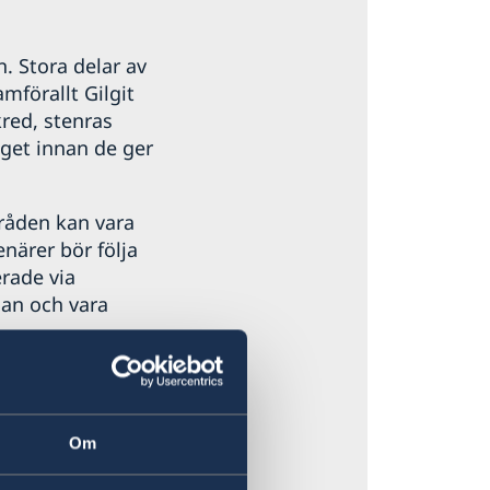
 Stora delar av
förallt Gilgit
kred, stenras
äget innan de ger
mråden kan vara
enärer bör följa
rade via
lan och vara
ed
aden kan vid
Om
ll Pakistan-