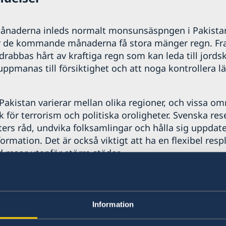
aderna inleds normalt monsunsäspngen i Pakistan.
r de kommande månaderna få stora mänger regn. Fram
drabbas hårt av kraftiga regn som kan leda till jords
ppmanas till försiktighet och att noga kontrollera l
 Pakistan varierar mellan olika regioner, och vissa o
k för terrorism och politiska oroligheter. Svenska res
ers råd, undvika folksamlingar och hålla sig uppdate
rmation. Det är också viktigt att ha en flexibel resp
d resor utanför större städer.
tras att registrera sig på
svensklistan
, ladda n
ar
och aktivera pushnotiser för Pakistan. Ambass
ktig information via appen.
Information
ner om att UDs beslut om avrådan från alla resor ti