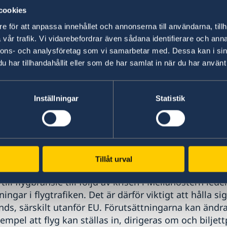
en av Kashmir och 10 km från gränsen till Indien forts
cookies
 även en avrådan från alla resor till provinserna Kh
e för att anpassa innehållet och annonserna till användarna, tillh
.
vår trafik. Vi vidarebefordrar även sådana identifierare och anna
nnons- och analysföretag som vi samarbetar med. Dessa kan i sin
 nödsituation utanför kontorstid kan UD-jouren i
har tillhandahållit eller som de har samlat in när du har använt 
nnad dygnet runt, telefonnummer +46 (0)8 405 50
seinformation
Inställningar
Statistik
14 juli 2026, 16.00
lanöstern påverkar flygtrafiken
Tillåt urval
ill flygbränsle till följd av krisen i Mellanöstern leder
ngar i flygtrafiken. Det är därför viktigt att hålla si
nds, särskilt utanför EU. Förutsättningarna kan ändr
xempel att flyg kan ställas in, dirigeras om och biljett