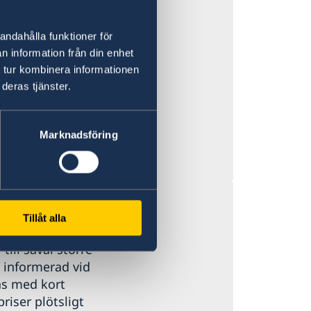
att gäller.
yber-Pakhtunkhwa
andahålla funktioner för
n information från din enhet
 tur kombinera informationen
 Stockholm
deras tjänster.
 05).
Marknadsföring
Tillåt alla
 till såväl större
g informerad vid
as med kort
priser plötsligt