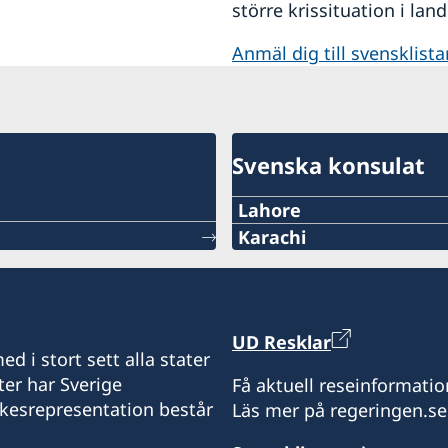
större krissituation i lan
Anmäl dig till svensklista
Svenska konsulat
Lahore
Tel:
Karachi
Tel/WhatsApp:
+92 42 3576 39 72
021-300-0569458
Tel:
UD Resklar
Email:
d i stort sett alla stater
+92 42 3575 34 04-6
ter har Sverige
Få aktuell reseinformatio
swedishconsulate.khi@g
ikesrepresentation består
Läs mer på regeringen.se
E-post:
Visiting Address: