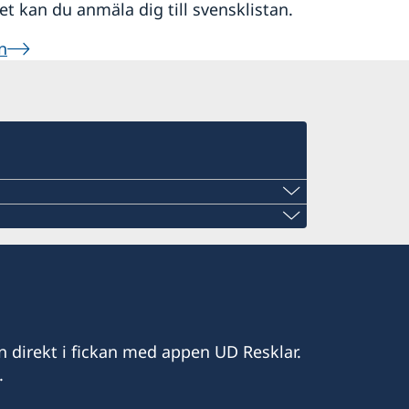
det kan du anmäla dig till svensklistan.
n
n direkt i fickan med appen UD Resklar.
mail.com
.