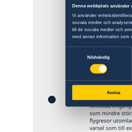
kontrollerade del
Denna webbplats använder 
Sedan 2005 finns
Vi använder enhetsidentifierar
och Baluchistan
sociala medier och analysera 
till de sociala medier och a
Vid en konsulär
med annan information som du 
kontaktas (bema
Samtyckesval
Ambassadens re
Nödvändig
Senast uppdaterad 
Krisen i Mel
Avvisa
Minskad tillgång t
som mindre störni
flygresor utomla
varsel som till e