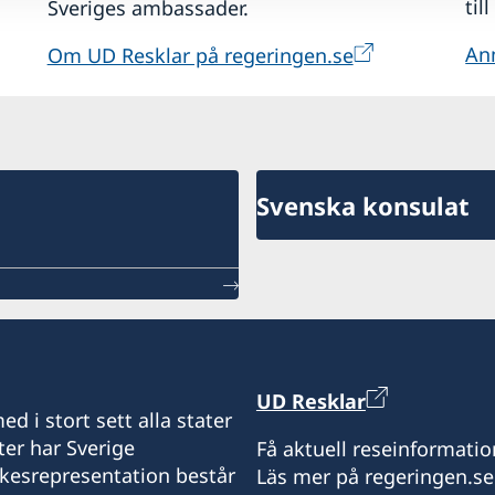
til
Sveriges ambassader.
Anm
Om UD Resklar på regeringen.se
Svenska konsulat
UD Resklar
d i stort sett alla stater
ter har Sverige
Få aktuell reseinformatio
ikesrepresentation består
Läs mer på regeringen.se