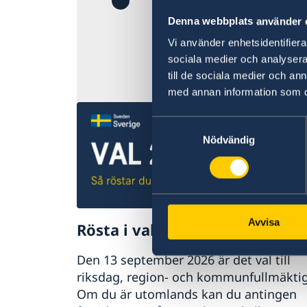
För närvarande f
Denna webbplats använder 
Ambassadens re
Vi använder enhetsidentifierar
sociala medier och analysera 
till de sociala medier och a
Senast uppdaterad 
med annan information som du 
Samtyckesval
Nödvändig
Avvisa
Rösta i valen 2026
Den 13 september 2026 är det val till
riksdag, region- och kommunfullmäktig
Om du är utomlands kan du antingen