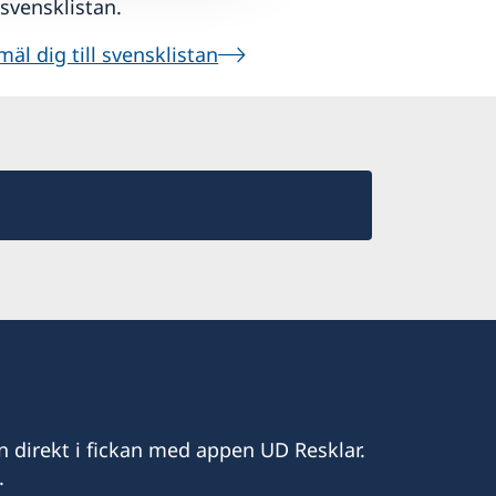
l svensklistan.
äl dig till svensklistan
n direkt i fickan med appen UD Resklar.
.