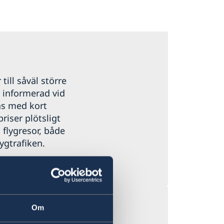
 till såväl större
g informerad vid
as med kort
priser plötsligt
 flygresor, både
ygtrafiken.
Om