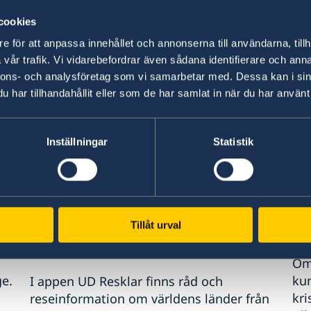
inns inga aktuella händelser att rapportera.
cookies
seinformation
e för att anpassa innehållet och annonserna till användarna, tillh
vår trafik. Vi vidarebefordrar även sådana identifierare och anna
nnons- och analysföretag som vi samarbetar med. Dessa kan i sin
03 aug. 2026, 10.45
har tillhandahållit eller som de har samlat in när du har använt 
Inställningar
Statistik
Tillåt urval
UD:s reseinformation direkt i
An
fickan
Om 
e.
kun
I appen UD Resklar finns råd och
kri
reseinformation om världens länder från