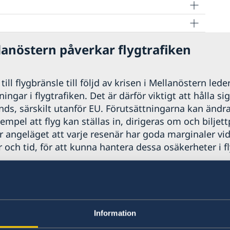
lanöstern påverkar flygtrafiken
ill flygbränsle till följd av krisen i Mellanöstern leder
ngar i flygtrafiken. Det är därför viktigt att hålla si
nds, särskilt utanför EU. Förutsättningarna kan ändr
xempel att flyg kan ställas in, dirigeras om och biljett
r angeläget att varje resenär har goda marginaler vid
 och tid, för att kunna hantera dessa osäkerheter i fl
 04 maj 2026
ndelser
Information