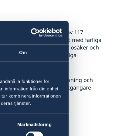
ckor med personskador, varav 117
erlevs sällan. Det är vanligt med farliga
 körkort. Kollektivtrafik är osäker och
Om
 taxi via hotell eller pålitliga
 med gropar, bristfällig belysning och
andahålla funktioner för
belysning, lösa djur och fotgängare
n information från din enhet
ter mörkrets inbrott.
 tur kombinera informationen
deras tjänster.
er, särskilt utanför Dili.
 utrustade.
Marknadsföring