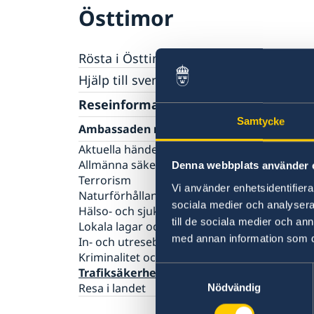
Östtimor
Rösta i Östtimor
Hjälp till svenskar i Östtimor
Rösta i Östtimor
Reseinformation
Akut hjälp
Samtycke
Ambassaden reseinformation
Pass i Östtimor
Medborgarskap
Aktuella händelser
Allmänna säkerhetsläget
Denna webbplats använder 
Terrorism
Vi använder enhetsidentifierar
Naturförhållanden och katastrofer
sociala medier och analysera 
Hälso- och sjukvård
till de sociala medier och a
Lokala lagar och sedvänjor
med annan information som du 
In- och utresebestämmelser
Kriminalitet och personlig säkerhet
Samtyckesval
Trafiksäkerhet
Resa i landet
Nödvändig