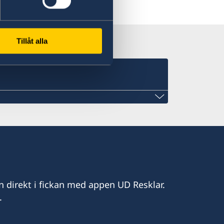
Tillåt alla
n direkt i fickan med appen UD Resklar.
.