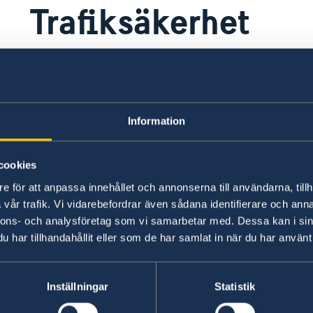
Trafiksäkerhet
​Under 2024 rapporterades över 2 200 trafikoly
dödsfall och över 2 000 skadade. Trafikregler eft
omkörningar, överlastade fordon och förare utan
Information
används ofta av ficktjuvar. Det är säkrare att boka
kontakter än att stoppa en på gatan
cookies
Vägar utanför Dili är ofta i mycket dåligt skick,
e för att anpassa innehållet och annonserna till användarna, tillh
avsaknad av vägmarkeringar. På grund av dålig 
vår trafik. Vi vidarebefordrar även sådana identifierare och anna
utan reflexer är det mycket riskabelt att köra ef
nnons- och analysföretag som vi samarbetar med. Dessa kan i sin
har tillhandahållit eller som de har samlat in när du har använt 
Vid olyckor kan det ta lång tid innan hjälp anländ
Ambulanstjänster är begränsade och ofta dåligt
Inställningar
Statistik