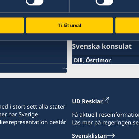
Senast uppdaterad 03 aug. 2026, 10.55
Tillåt urval
Svenska konsulat
Dili, Östtimor
Telefon Timor:
+670 777 05556
Telepon Portugal / WA
UD Resklar
d i stort sett alla stater
+351 925 344 114
ter har Sverige
Få aktuell reseinformatio
ikesrepresentation består
Läs mer på regeringen.se
E-post:
Svensklistan
mms@mdslegal.tl