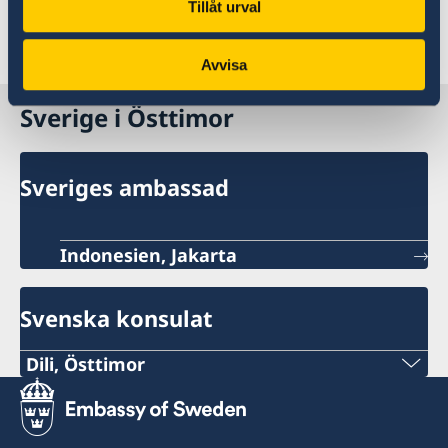
Tillåt urval
Senast uppdaterad 03 aug. 2026, 10.55
Avvisa
Sverige i Östtimor
Sveriges ambassad
Indonesien, Jakarta
Svenska konsulat
Dili, Östtimor
Telefon Timor:
+670 777 05556