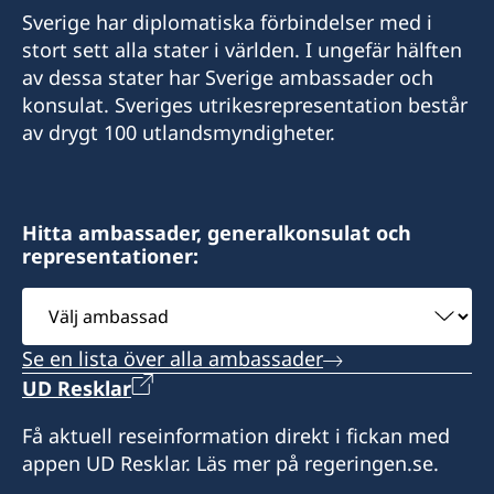
Sverige har diplomatiska förbindelser med i
Telepon Portugal / WA
stort sett alla stater i världen. I ungefär hälften
av dessa stater har Sverige ambassader och
+351 925 344 114
konsulat. Sveriges utrikesrepresentation består
av drygt 100 utlandsmyndigheter.
E-post:
mms@mdslegal.tl
Timor Plaza, CBD2, 2nd floor, no. 214, Dili,
Hitta ambassader, generalkonsulat och
representationer:
Timor-Leste
Välj
ambassad
Besök tas emot på förfrågan.
Se en lista över alla ambassader
Honorärkonsul
UD Resklar
Monica Mendes Da Silva
Få aktuell reseinformation direkt i fickan med
appen UD Resklar. Läs mer på regeringen.se.