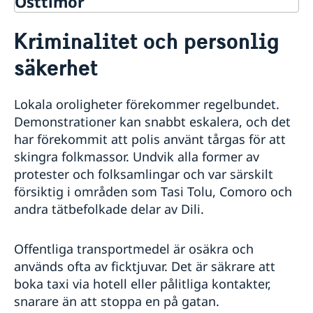
Östtimor
Rösta i Östtimor
Kriminalitet och personlig
Hjälp till svenskar i Östtimor
säkerhet
Rösta i Östtimor
Reseinformation
Akut hjälp
Ambassaden reseinformation
Pass i Östtimor
Lokala oroligheter förekommer regelbundet.
Medborgarskap
Aktuella händelser
Demonstrationer kan snabbt eskalera, och det
Allmänna säkerhetsläget
har förekommit att polis använt tårgas för att
Terrorism
skingra folkmassor. Undvik alla former av
Naturförhållanden och katastrofer
Hälso- och sjukvård
protester och folksamlingar och var särskilt
Lokala lagar och sedvänjor
försiktig i områden som Tasi Tolu, Comoro och
In- och utresebestämmelser
andra tätbefolkade delar av Dili.
Kriminalitet och personlig säkerhet
Trafiksäkerhet
Offentliga transportmedel är osäkra och
Resa i landet
används ofta av ficktjuvar. Det är säkrare att
boka taxi via hotell eller pålitliga kontakter,
snarare än att stoppa en på gatan.