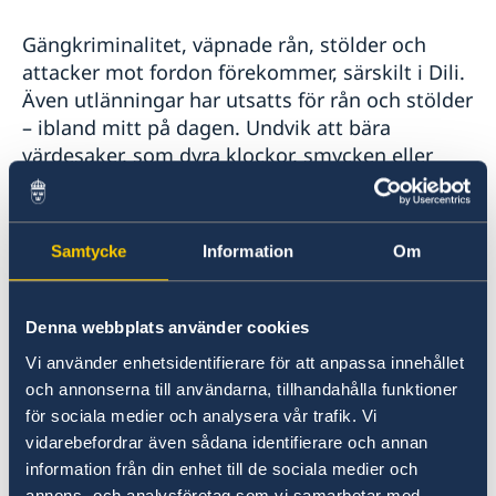
Gängkriminalitet, väpnade rån, stölder och
attacker mot fordon förekommer, särskilt i Dili.
Även utlänningar har utsatts för rån och stölder
– ibland mitt på dagen. Undvik att bära
värdesaker, som dyra klockor, smycken eller
stora kontantbelopp. Var extra försiktig efter
mörkrets inbrott, undvik mörka gränder och
bakgator, och lås alltid boende och fordon.
Samtycke
Information
Om
Risken för stöld ökar nattetid och vid
ensamresor.
Denna webbplats använder cookies
Sexuella trakasserier är vanliga, och övergrepp
Vi använder enhetsidentifierare för att anpassa innehållet
har rapporterats även på offentliga platser, som
och annonserna till användarna, tillhandahålla funktioner
Beach Road i Dili. Res gärna i grupp och undvik
för sociala medier och analysera vår trafik. Vi
att använda kollektivtrafik eller taxi ensam,
vidarebefordrar även sådana identifierare och annan
särskilt nattetid.
information från din enhet till de sociala medier och
annons- och analysföretag som vi samarbetar med.