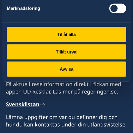
av drygt 100 utlandsmyndigheter.
Marknadsföring
Hitta ambassader, generalkonsulat och
Tillåt alla
representationer:
Välj
Tillåt urval
ambassad
Se en lista över alla ambassader
Avvisa
UD Resklar
Få aktuell reseinformation direkt i fickan med
appen UD Resklar. Läs mer på regeringen.se.
Svensklistan
Lämna uppgifter om var du befinner dig och
hur du kan kontaktas under din utlandsvistelse.