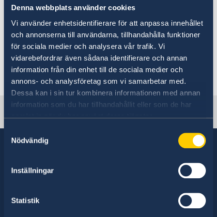
utvecklingssamarbete i Mali
Denna webbplats använder cookies
Vi använder enhetsidentifierare för att anpassa innehållet
och annonserna till användarna, tillhandahålla funktioner
Här hittar du information om
för sociala medier och analysera vår trafik. Vi
utvecklingssamarbete
i Mali
vidarebefordrar även sådana identifierare och annan
information från din enhet till de sociala medier och
Senast uppdaterad 24 maj 2018, 13.38
annons- och analysföretag som vi samarbetar med.
Dessa kan i sin tur kombinera informationen med annan
information som du har tillhandahållit eller som de har
Sweden in Mali
samlat in när du har använt deras tjänster.
Samtyckesval
Nödvändig
Inställningar
Sverige har diplomatiska förbindelser med i
stort sett alla stater i världen. I ungefär hälften
av dessa stater har Sverige ambassader och
Statistik
konsulat. Sveriges utrikesrepresentation består