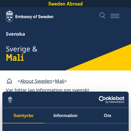
Sweden Abroad
Svenska
Sverige &
Mali
About Sweden
Mali
Var hittar jag information om svenskt
utvecklingsarbete i Mali
Var hittar jag information
Samtycke
Information
Om
om svenskt