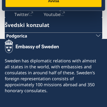
Avvisa
Social media
Facebook
Instagram
Twitter
Youtube
Švedski konzulat
Podgorica
Broj telefona:
+382 20 22 97 30
Sweden has diplomatic relations with almost
E-mail adresa:
all states in the world, with embassies and
consulates in around half of these. Sweden's
info@lawoffice-vujacic.com
foreign representation consists of
approximately 100 missions abroad and 350
Broj faksa:
honorary consulates.
+382 20 22 97 30
Adresa: