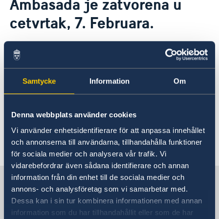
Ambasada je zatvorena u
Ambasador Švedske
Kontakt
cetvrtak, 7. Februara.
Tekući događaji
Švedska razvojna saradnja u Srbiji
Vesti
06 feb 2019
Švedska povećava podršku Srbiji u oblasti zaštite
Kalendar
životne sredine za tri miliona evra
U četvrtak, 7. februara, ce ambasada
Samtycke
Information
Om
biti zatvorena zbog planskog dana.
Ambasada ce biti otvorena kao i
Denna webbplats använder cookies
obično u petak.
Vi använder enhetsidentifierare för att anpassa innehållet
och annonserna till användarna, tillhandahålla funktioner
för sociala medier och analysera vår trafik. Vi
vidarebefordrar även sådana identifierare och annan
information från din enhet till de sociala medier och
Švedska u Srbiji
annons- och analysföretag som vi samarbetar med.
Dessa kan i sin tur kombinera informationen med annan
Ambasada Švedske
information som du har tillhandahållit eller som de har