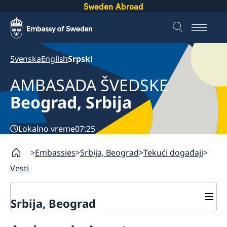
Sweden Abroad
Svenska
English
Srpski
AMBASADA ŠVEDSKE
Beograd, Srbija
Lokalno vreme
07:25
Embassies
Srbija, Beograd
Tekući događaji
Vesti
Srbija, Beograd
O nama