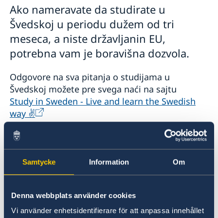
Ako nameravate da studirate u
Švedskoj u periodu dužem od tri
meseca, a niste državljanin EU,
potrebna vam je boravišna dozvola.
Odgovore na sva pitanja o studijama u
Švedskoj možete pre svega naći na sajtu
Study in Sweden - Live and learn the Swedish
way ✌️
.
Ukoliko će vaše studije trajati kraće od tri
Samtycke
Information
Om
meseca, a vaša zemlja nije obuhvaćena
bezviznim režimom, treba da podnesete zahtev
za vizu.
Denna webbplats använder cookies
Vi använder enhetsidentifierare för att anpassa innehållet
Spisak zemalja čijim državljanima je potrebna