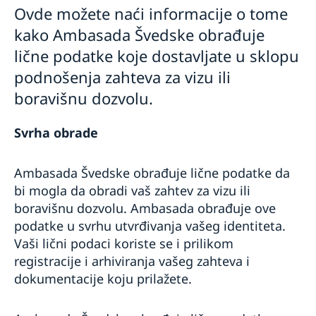
Ovde možete naći informacije o tome
kako Ambasada Švedske obrađuje
lične podatke koje dostavljate u sklopu
podnošenja zahteva za vizu ili
boravišnu dozvolu.
Svrha obrade
Ambasada Švedske obrađuje lične podatke da
bi mogla da obradi vaš zahtev za vizu ili
boravišnu dozvolu. Ambasada obrađuje ove
podatke u svrhu utvrđivanja vašeg identiteta.
Vaši lični podaci koriste se i prilikom
registracije i arhiviranja vašeg zahteva i
dokumentacije koju prilažete.