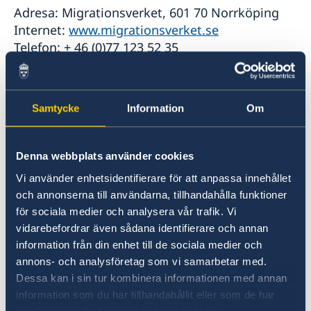
Adresa: Migrationsverket, 601 70 Norrköping
Internet:
www.migrationsverket.se
Telefon: + 46 (0)77 123 52 35
Broj organizacije: 202100-2163
U izuzetnim slučajevima lične podatke mogu
Samtycke
Information
Om
obrađivati i druge javne institucije ili
organizacije.
Denna webbplats använder cookies
Prenos ličnih podataka
Vi använder enhetsidentifierare för att anpassa innehållet
och annonserna till användarna, tillhandahålla funktioner
för sociala medier och analysera vår trafik. Vi
Vaši lični podaci mogu po prijemu biti
vidarebefordrar även sådana identifierare och annan
prosleđeni i onima koji moraju imati uvid u njih
information från din enhet till de sociala medier och
iz pravnih obaveza, zbog javnog interesa (kao
annons- och analysföretag som vi samarbetar med.
što je sakupljanje statističkih podataka), ili
Dessa kan i sin tur kombinera informationen med annan
kada je neophodno da javna institucija izvrši
information som du har tillhandahållit eller som de har
svoja ovlašćenja. Ambasada može proslediti