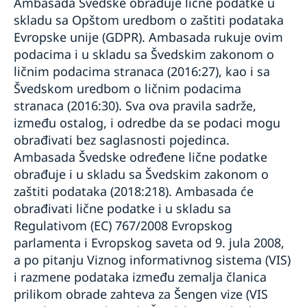
Ambasada Švedske obrađuje lične podatke u
skladu sa Opštom uredbom o zaštiti podataka
Evropske unije (GDPR). Ambasada rukuje ovim
podacima i u skladu sa Švedskim zakonom o
ličnim podacima stranaca (2016:27), kao i sa
Švedskom uredbom o ličnim podacima
stranaca (2016:30). Sva ova pravila sadrže,
između ostalog, i odredbe da se podaci mogu
obrađivati bez saglasnosti pojedinca.
Ambasada Švedske određene lične podatke
obrađuje i u skladu sa Švedskim zakonom o
zaštiti podataka (2018:218). Ambasada će
obrađivati lične podatke i u skladu sa
Regulativom (EC) 767/2008 Evropskog
parlamenta i Evropskog saveta od 9. jula 2008,
a po pitanju Viznog informativnog sistema (VIS)
i razmene podataka između zemalja članica
prilikom obrade zahteva za Šengen vize (VIS