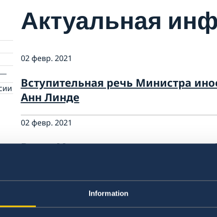
Актуальная ин
02 февр. 2021
Вступительная речь Министра ино
сии
Анн Линде
02 февр. 2021
Визит Министра иностранных дел 
Линде в Москву 2-3 февраля
11 июн. 2020
Information
Посольство будет закрыто 1 июля