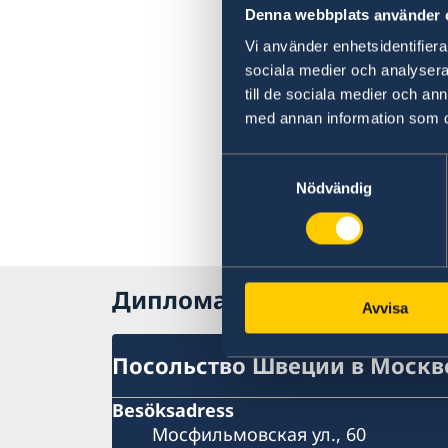
Denna webbplats använder 
Vi använder enhetsidentifierar
sociala medier och analysera 
till de sociala medier och a
med annan information som du 
Samtyckesval
Nödvändig
Дипломатические предств
Avvisa
Посольство Швеции в Москв
Besöksadress
Мосфильмовская ул., 60