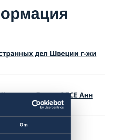
формация
странных дел Швеции г-жи
Швеции и Главы ОБСЕ Анн
Om