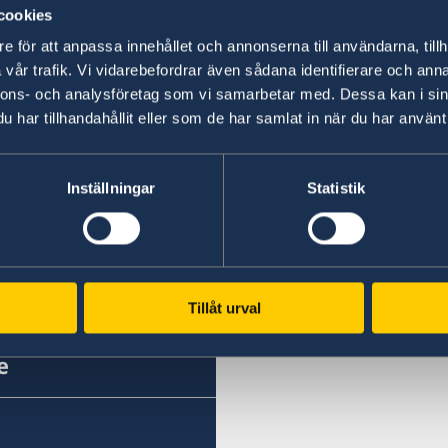
cookies
17 мар. 2020
e för att anpassa innehållet och annonserna till användarna, tillh
vår trafik. Vi vidarebefordrar även sådana identifierare och anna
Посольство закрыто 10 и 13 марта
nnons- och analysföretag som vi samarbetar med. Dessa kan i sin
har tillhandahållit eller som de har samlat in när du har använt 
08 мар. 2020
Технические работы на телефонно
Inställningar
Statistik
«
1
2
3
4
5
6
...
11
12
»
ительства Швеции
Tillåt urval
е