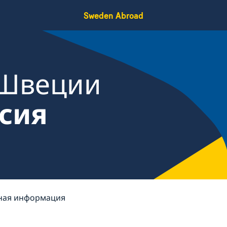
Sweden Abroad
 Швеции
ссия
ная информация