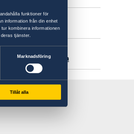
andahålla funktioner för
n information från din enhet
 tur kombinera informationen
deras tjänster.
й линии Посольства
Marknadsföring
Tillåt alla