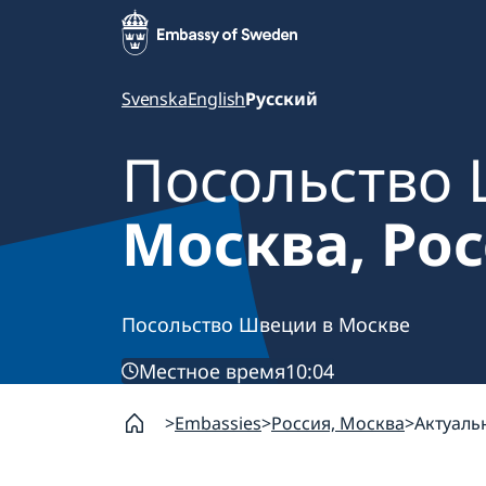
Svenska
English
Русский
Посольство
Москва, Ро
Посольство Швеции в Москве
Местное время
10:04
Embassies
Россия, Москва
Актуаль