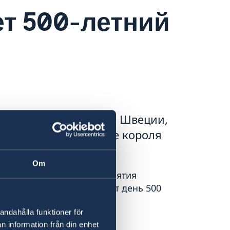
т 500-летний
 отмечаем 500-летие Швеции,
тся 50 лет на престоле короля
Om
и. Праздничные мероприятия
ь Швеции, 6 июня – в этот день 500
Швеции.
andahålla funktioner för
n information från din enhet