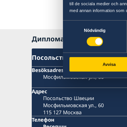
till de sociala medier och a
med annan information som du 
Samtyckesval
Nödvändig
Дипломатические предств
Посольство Швеции в Москв
Avvisa
Besöksadress
Мосфильмовская ул., 60
Адрес
Посольство Швеции
Мосфильмовская ул., 60
115 127 Москва
Телефон
Pесепшн