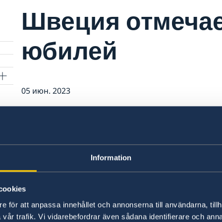
Швеция отмечае
юбилей
сии
05 июн. 2023
2023 год в Швеции – юбилейный. Мы
а также то, что в этом году исполняе
Карла XVI Густава.
Information
Юбилейный год широко отмечается в Швеци
проходят по всей стране в Национальный ден
cookies
лет назад Густав Васа был избран королем 
e för att anpassa innehållet och annonserna till användarna, tillh
vår trafik. Vi vidarebefordrar även sådana identifierare och anna