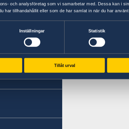
Подробнее о юбилейном годе можно прочитат
nnons- och analysföretag som vi samarbetar med. Dessa kan i sin
2023 – юбилейный год в Швеции
har tillhandahållit eller som de har samlat in när du har använt 
Inställningar
Statistik
ительства Швеции
е
Tillåt urval