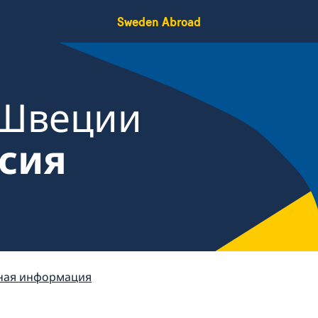
Sweden Abroad
 Швеции
ссия
ная информация