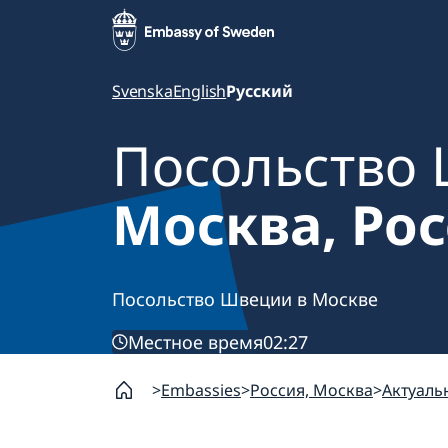
Svenska
English
Русский
Посольство
Москва, Ро
Посольство Швеции в Москве
Местное время
02:27
Embassies
Россия, Москва
Актуаль