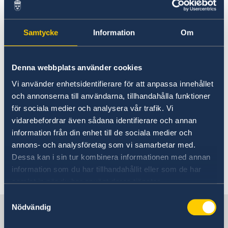
О нас
Время работы в апреле
Контакты
Samtycke
Information
Om
Актуальная информация
2022
Информация для шведских граждан в России
Denna webbplats använder cookies
12 апр. 2022
Vi använder enhetsidentifierare för att anpassa innehållet
och annonserna till användarna, tillhandahålla funktioner
14 апреля, в четверг, мы работаем до
för sociala medier och analysera vår trafik. Vi
15.00. Посольство будет закрыто 15 и
vidarebefordrar även sådana identifierare och annan
18 апреля в связи с празднованием
information från din enhet till de sociala medier och
Пасхи.
annons- och analysföretag som vi samarbetar med.
Dessa kan i sin tur kombinera informationen med annan
information som du har tillhandahållit eller som de har
samlat in när du har använt deras tjänster.
Samtyckesval
Nödvändig
Дипломатические
предствительства Швеции