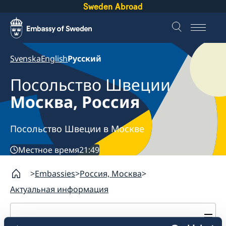
Sweden Abroad
Svenska
English
Русский
Посольство Швеции
Москва, Россия
Посольство Швеции в Москве
Местное время
21:49
Embassies
Россия, Москва
Актуальная информация
Россия, Москва