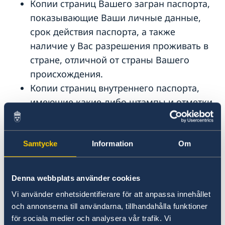
Копии страниц Вашего загран паспорта,
Консульский сбор за визу
Необходимые документы
Business Sweden
показывающие Ваши личные данные,
Обжалование решения по заявлению на визу
Сборы
Предупреждение о мошенничестве в Интернете
срок действия паспорта, а также
Часто задаваемые вопросы
наличие у Вас разрешения проживать в
стране, отличной от страны Вашего
происхождения.
Копии страниц внутреннего паспорта,
имеющие какие-либо штампы и отметки
(для граждан России)
Предложение на работу в Швеции,
заключение профсоюза, а также другие
Samtycke
Information
Om
документы, которые Вы можете
получить от Вашего работодателя.
Denna webbplats använder cookies
Vi använder enhetsidentifierare för att anpassa innehållet
Сопровождающие лица
och annonserna till användarna, tillhandahålla funktioner
för sociala medier och analysera vår trafik. Vi