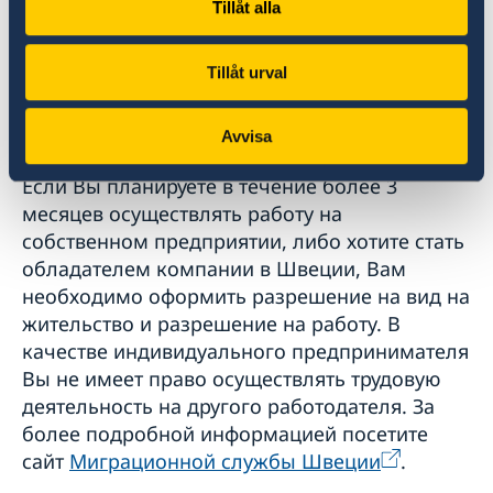
Tillåt alla
Вид на жительство для
Tillåt urval
индивидуальных
предпринимателей
Avvisa
Если Вы планируете в течение более 3
месяцев осуществлять работу на
собственном предприятии, либо хотите стать
обладателем компании в Швеции, Вам
необходимо оформить разрешение на вид на
жительство и разрешение на работу. В
качестве индивидуального предпринимателя
Вы не имеет право осуществлять трудовую
деятельность на другого работодателя. За
более подробной информацией посетите
сайт
Миграционной службы Швеции
.