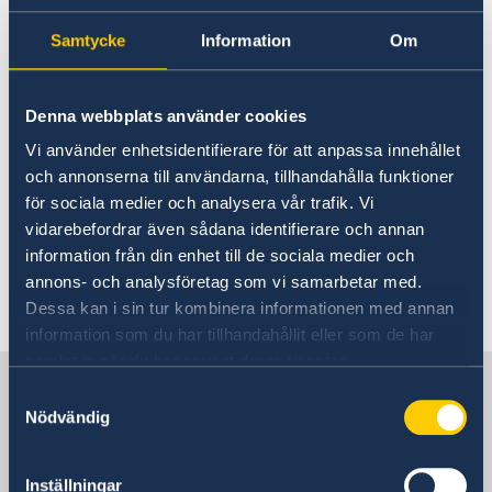
proiectele de cooperare în
GDPR Data Protection Policy
Cooperare pentru dezvoltare
Samtycke
Information
Om
Parteneriatul Estic
Moldova
Noutati
Denna webbplats använder cookies
16 mar. 2023
Vi använder enhetsidentifierare för att anpassa innehållet
och annonserna till användarna, tillhandahålla funktioner
Cu mare plăcere distribuim o nouă
för sociala medier och analysera vår trafik. Vi
ediție a buletinului nostru informativ.
vidarebefordrar även sådana identifierare och annan
information från din enhet till de sociala medier och
Puteți accesa newsletterul în engleză
aici
.
annons- och analysföretag som vi samarbetar med.
Dessa kan i sin tur kombinera informationen med annan
information som du har tillhandahållit eller som de har
samlat in när du har använt deras tjänster.
Suedia în Moldova, Chișinău
Samtyckesval
Nödvändig
Ambasade
Inställningar