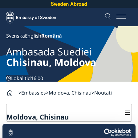
Sweden Abroad
Svenska
English
Română
Ambasada Suediei
Chisinau, Moldova
Lokal tid
16:00
Embassies
Moldova, Chisinau
Noutati
Moldova, Chisinau
Contact
Newsletter privind
Despre noi