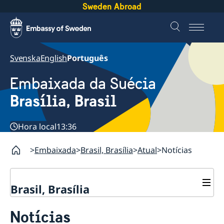
Sweden Abroad
Svenska
English
Português
Embaixada da Suécia
Brasília, Brasil
Hora local
13:36
Embaixada
Brasil, Brasília
Atual
Notícias
Brasil, Brasília
Sobre nós
Notícias
Equipe da embaixada
Atual