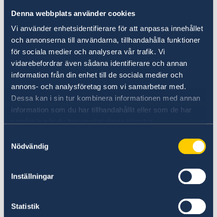
Denna webbplats använder cookies
Anmäl din utlandsvistelse
Vi använder enhetsidentifierare för att anpassa innehållet
Om du vill att UD eller ambassaden ska kunna
och annonserna till användarna, tillhandahålla funktioner
få tag i dig vid en större krissituation i landet
för sociala medier och analysera vår trafik. Vi
kan du anmäla dig till svensklistan.
vidarebefordrar även sådana identifierare och annan
information från din enhet till de sociala medier och
Anmäl dig till svensklistan
annons- och analysföretag som vi samarbetar med.
Dessa kan i sin tur kombinera informationen med annan
information som du har tillhandahållit eller som de har
samlat in när du har använt deras tjänster.
Samtyckesval
Nödvändig
Inställningar
UD:s reseinformation direkt i fickan
Statistik
I appen UD Resklar finns råd och