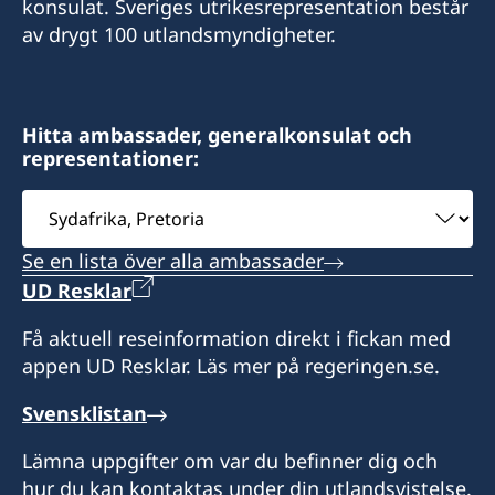
Darter Road
Sanitas Nursery
konsulat. Sveriges utrikesrepresentation består
Gardens
Gaborone Dam Site
Drakensbergstreet 17
av drygt 100 utlandsmyndigheter.
Cape Town 8001
Gaborone
(cnr of Drakensberg and Hakos street)
please note, open by appointment only
Telefontider: 09h00 - 10h00 tisdag till fredag
Endast förbokade möten
Hitta ambassader, generalkonsulat och
Consulate of Sweden
Honorärkonsul
representationer:
Bokade mötestider: 10h00 - 12h00 och 13h00 -
PO Box 3855, Windhoek
15h00 tisdag och torsdag
Namibia
Välj
Kent Nilsson
ambassad
Hemsida : www.csct.se
Honorärkonsul Lena Brinkmann
Se en lista över alla ambassader
UD Resklar
Honorärkonsul
Honorärkonsul
Få aktuell reseinformation direkt i fickan med
Carl Fredrik Sammeli
Lena Brinkmann
appen UD Resklar. Läs mer på regeringen.se.
Assistent
Svensklistan
Julia O'Connor
Lämna uppgifter om var du befinner dig och
hur du kan kontaktas under din utlandsvistelse.