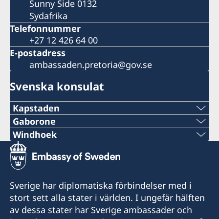
Sunny Side 0132
Sydafrika
Telefonnummer
+27 12 426 64 00
E-postadress
ambassaden.pretoria@gov.se
Svenska konsulat
Kapstaden
Telefon
Gaborone
Telefon
Windhoek
+27 21 300 9254
Telefon
+267 393 13 58
epost
+264 81 122 1289
E-post
Sverige har diplomatiska förbindelser med i
sweden@csct.se
E-post
stort sett alla stater i världen. I ungefär hälften
kent@sanitas.co.bw
Innovation City Cape Town
av dessa stater har Sverige ambassader och
swehonoraryconsulatenamibia@gmail.com