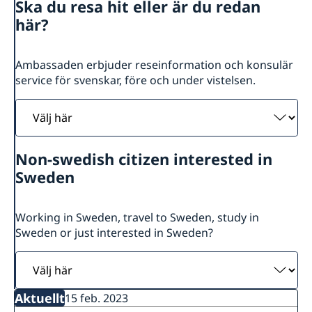
Ska du resa hit eller är du redan
Om oss
här?
Sverige i Gaborone, Botswana
Så stöttar vi svenska företag
Sverige i Windhoek, Namibia
Vi är en resurs för svenska företag
Aktuellt
Ambassaden erbjuder reseinformation och konsulär
GDPR
Team Sweden
service för svenskar, före och under vistelsen.
Nyheter
Så kan du få stöd
Välj
Svenska företag i Sydafrika
Aktuella konsulära händelser Sydafrika
Lediga Tjänster
Anmäl handelshinder
här
Non-swedish citizen interested in
Sweden
Working in Sweden, travel to Sweden, study in
Sweden or just interested in Sweden?
Välj
här
Aktuellt
15 feb. 2023