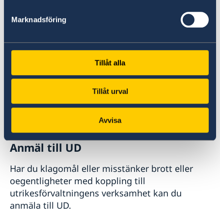
reseinformation om världens länder från
Sveriges ambassader.
Marknadsföring
Om UD Resklar på regeringen.se
Tillåt alla
Tillåt urval
Avvisa
Anmäl till UD
Har du klagomål eller misstänker brott eller
oegentligheter med koppling till
utrikesförvaltningens verksamhet kan du
anmäla till UD.