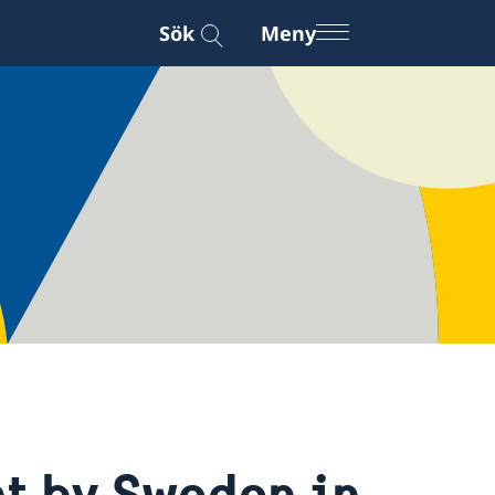
Sök
Meny
t by Sweden in