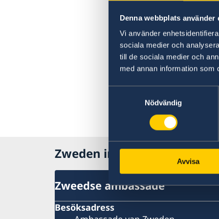
Denna webbplats använder 
Vi använder enhetsidentifierar
sociala medier och analysera 
till de sociala medier och a
med annan information som du 
Samtyckesval
Nödvändig
Zweden in Nederland
Avvisa
Zweedse ambassade
Besöksadress
Ambassade van Zweden