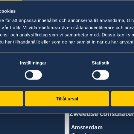
cookies
e för att anpassa innehållet och annonserna till användarna, tillh
vår trafik. Vi vidarebefordrar även sådana identifierare och anna
nnons- och analysföretag som vi samarbetar med. Dessa kan i sin
har tillhandahållit eller som de har samlat in när du har använt 
Link naar Sweden National Statement (in het En
Inställningar
Statistik
Tillåt urval
Zweedse consulate
Amsterdam