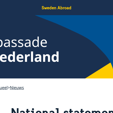
Sweden Abroad
bassade
ederland
ueel
Nieuws
National statemen