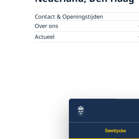
Contact & Openingstijden
Over ons
Over de ambassade
Actueel
Ambassadeur en personeel
Nieuws
Parkeren
Evenementenkalender
Samtycke