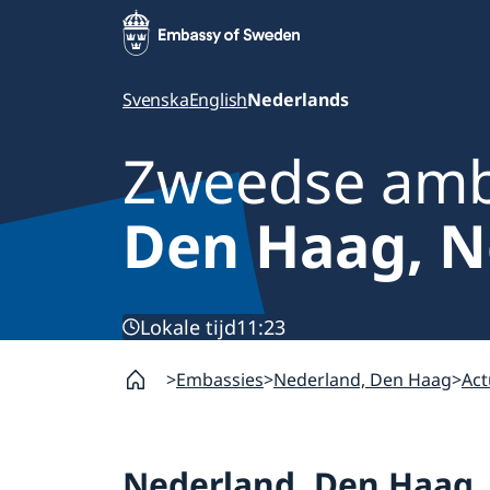
Svenska
English
Nederlands
Zweedse am
Den Haag, N
Lokale tijd
11:23
Embassies
Nederland, Den Haag
Act
Nederland, Den Haag