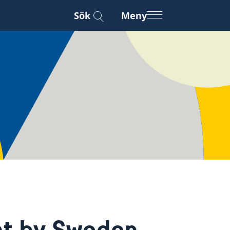
Sök
Meny
nt by Sweden