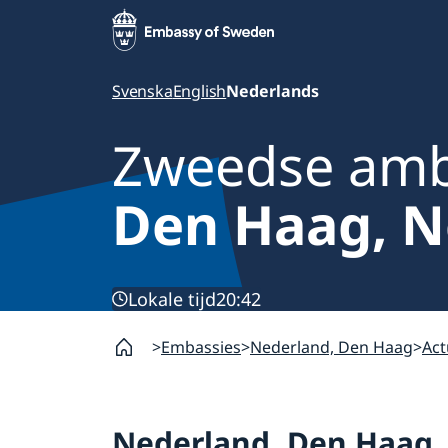
Svenska
English
Nederlands
Zweedse am
Den Haag, N
Lokale tijd
20:42
Embassies
Nederland, Den Haag
Act
Nederland, Den Haag