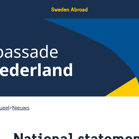
Sweden Abroad
bassade
ederland
ueel
Nieuws
National stateme