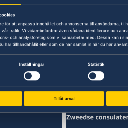
cookies
e för att anpassa innehållet och annonserna till användarna, tillh
vår trafik. Vi vidarebefordrar även sådana identifierare och anna
nnons- och analysföretag som vi samarbetar med. Dessa kan i sin
har tillhandahållit eller som de har samlat in när du har använt 
Inställningar
Statistik
National statement by Sweden EC-107 OPCW.
Tillåt urval
Zweedse consulate