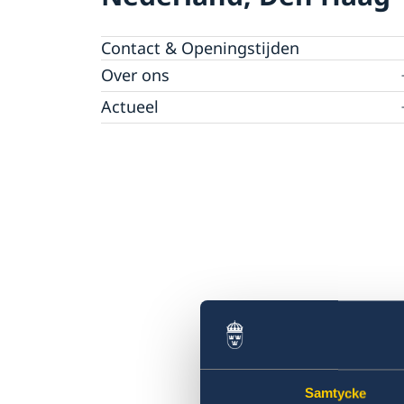
Contact & Openingstijden
Over ons
Over de ambassade
Actueel
Ambassadeur en personeel
Nieuws
Parkeren
Evenementenkalender
Samtycke