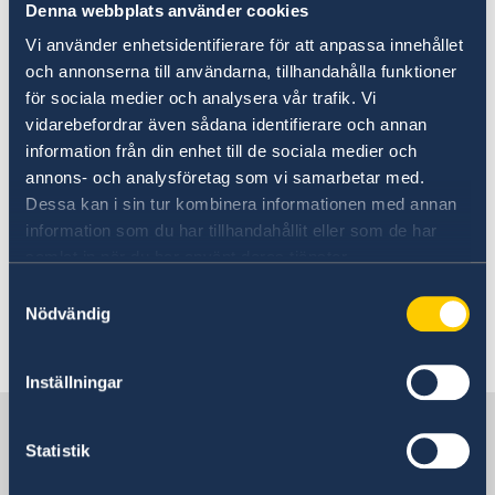
Denna webbplats använder cookies
Oekraïne
Vi använder enhetsidentifierare för att anpassa innehållet
och annonserna till användarna, tillhandahålla funktioner
för sociala medier och analysera vår trafik. Vi
09 apr 2021
vidarebefordrar även sådana identifierare och annan
information från din enhet till de sociala medier och
Total Defence 2021-2025
annons- och analysföretag som vi samarbetar med.
Dessa kan i sin tur kombinera informationen med annan
12 nov 2020
information som du har tillhandahållit eller som de har
samlat in när du har använt deras tjänster.
Zweden en OPCW slaan handen
Samtyckesval
ineen voor gender gelijkheid
Nödvändig
«
1
2
Inställningar
Zweden in Nederland
Statistik