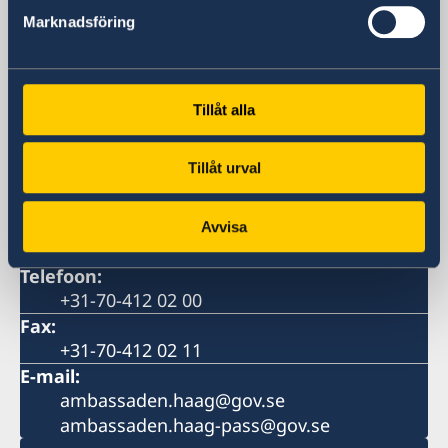
Zweedse ambassade
Marknadsföring
Besöksadress
Ambassade van Zweden
Johan de Wittlaan 7, 4 hg
Tillåt alla
2517 JR Den Haag
Tillåt urval
Postadres:
Ambassade van Zweden
Postbus 85601
Avvisa
2508 CH Den Haag
Telefoon:
+31-70-412 02 00
Fax:
+31-70-412 02 11
E-mail:
ambassaden.haag@gov.se
ambassaden.haag-pass@gov.se