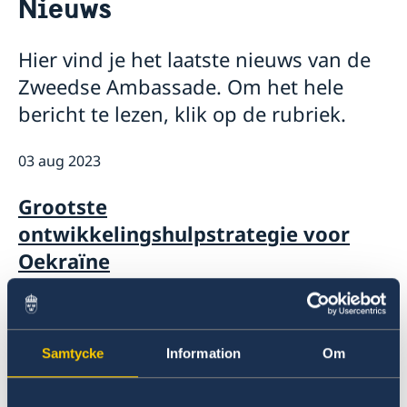
Nieuws
Over ons
Over de ambassade
Actueel
Hier vind je het laatste nieuws van de
Ambassadeur en personeel
Nieuws
Parkeren
Zweedse Ambassade. Om het hele
Evenementenkalender
bericht te lezen, klik op de rubriek.
03 aug 2023
Grootste
ontwikkelingshulpstrategie voor
Oekraïne
04 okt 2022
Kaneelbroodjes
Samtycke
Information
Om
03 mrt 2022