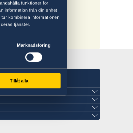
andahålla funktioner för
chtenverdedigers
n information från din enhet
 tur kombinera informationen
n aan mensenrechten- en
deras tjänster.
enverdedigers
Marknadsföring
n
Tillåt alla