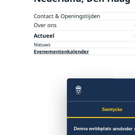
Contact & Openingstijden
Over ons
Over de ambassade
Actueel
Ambassadeur en personeel
Nieuws
Parkeren
Evenementenkalender
Samtycke
Denna webbplats använder 