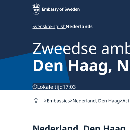
Svenska
English
Nederlands
Zweedse am
Den Haag, N
Lokale tijd
17:03
Embassies
Nederland, Den Haag
Act
Nederland, Den Haag