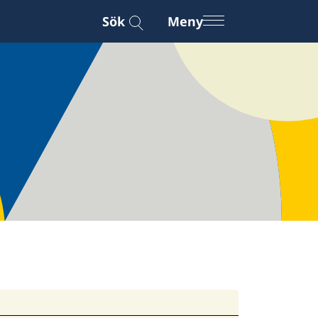
Sök
Meny