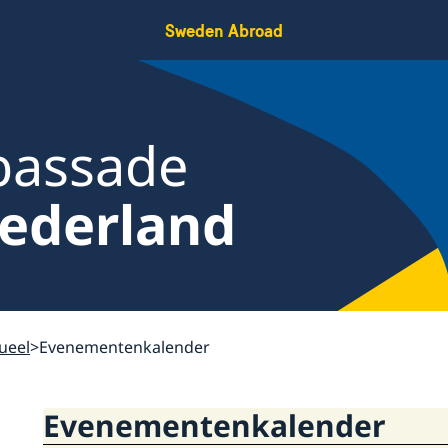
Sweden Abroad
bassade
ederland
ueel
Evenementenkalender
Evenementenkalender