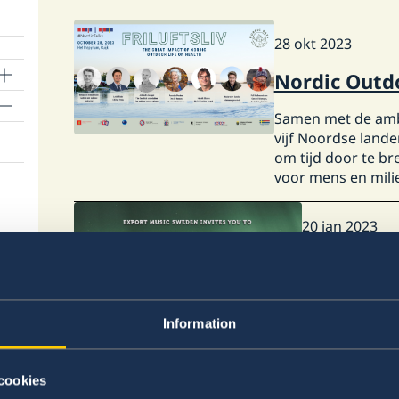
28 okt 2023
Nordic Outdo
Samen met de amb
vijf Noordse land
om tijd door te br
voor mens en mili
20 jan 2023
Meet the 
Information
30 nov 2022
cookies
Fototento