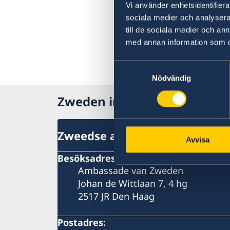
Vi använder enhetsidentifierar
sociala medier och analysera 
till de sociala medier och a
med annan information som du 
Samtyckesval
Nödvändig
Zweden in Nederland
Zweedse ambassade
Avvisa
Besöksadress
Ambassade van Zweden
Johan de Wittlaan 7, 4 hg
2517 JR Den Haag
Postadres: