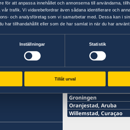
e för att anpassa innehållet och annonserna till användarna, tillh
Mensenre
vår trafik. Vi vidarebefordrar även sådana identifierare och anna
nnons- och analysföretag som vi samarbetar med. Dessa kan i sin
Een eerbetoo
har tillhandahållit eller som de har samlat in när du har använt 
Photo: Anette Brolenius
vrouwenrecht
1
2
3
4
»
Inställningar
Statistik
Zweedse consulate
Tillåt urval
Amsterdam
Telefoon:
Groningen
Telefoon:
Oranjestad, Aruba
020–800 35 80
Telefoon consulaat:
Willemstad, Curaçao
+31-(0)6-29 55 31 54
E-mail:
Santa Rosaweg 94
+297 525 2585