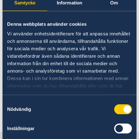
Huisdier meenemen naar
Samtycke
Information
Om
Zweden bezoeken
Zweden
Parkering en parkeerboetes
Het Allemansrecht
Denna webbplats använder cookies
Huisdier meenemen
Wilt u uw hond of kat (of ander
Vi använder enhetsidentifierare för att anpassa innehållet
Visa
huisdier) meenemen naar Zweden,
och annonserna till användarna, tillhandahålla funktioner
Toerisme
för sociala medier och analysera vår trafik. Vi
bijvoorbeeld op vakantie? Dan is het
Over Zweden
vidarebefordrar även sådana identifierare och annan
belangrijk om de Zweedse regels
Wonen en werken in Zweden
information från din enhet till de sociala medier och
Wonen
Studeren in Zweden
omtrent invoer van dieren van tevoren
annons- och analysföretag som vi samarbetar med.
Werken
goed door te nemen.
Dessa kan i sin tur kombinera informationen med annan
Ondernemen
information som du har tillhandahållit eller som de har
Formaliteiten
samlat in när du har använt deras tjänster.
Uitgebreide informatie over het meenemen van
Zweeds leren
(huis)dieren vindt u op de website van het
Onderwijs en Diploma
Samtyckesval
Douane
Zweedse ministerie van Landbouw,
Nödvändig
Sociale verzekeringen
Jordbruksverket.
Link naar Jordbruksverket
.
Tradities
Inställningar
Zweden voor kinderen
Overige informatie