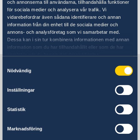
Zweden bezoeken
och annonserna till användarna, tillhandahålla funktioner
Parkering en parkeerboetes
Over Zweden
för sociala medier och analysera vår trafik. Vi
Zweden is een populaire bestemming.
Het Allemansrecht
vidarebefordrar även sådana identifierare och annan
Wonen en werken in Zweden
Niet alleen in de vakantieperiode. Veel
Huisdier meenemen
information från din enhet till de sociala medier och
Wonen
Studeren in Zweden
Visa
Nederlanders denken erover om zich
annons- och analysföretag som vi samarbetar med.
Werken
Toerisme
Dessa kan i sin tur kombinera informationen med annan
blijvend in Zweden te vestigen.
Ondernemen
information som du har tillhandahållit eller som de har
Formaliteiten
Zweeds leren
samlat in när du har använt deras tjänster.
Onderwijs en Diploma
Zweden in Nederland
Samtyckesval
Douane
Nödvändig
Sociale verzekeringen
Tradities
Zweedse ambassade
Zweden voor kinderen
Inställningar
Overige informatie
Links
Nederland, Den Haag
Statistik
Zweedse consulaat
Marknadsföring