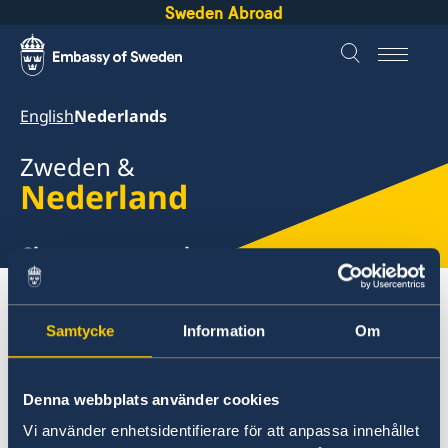
Sweden Abroad
English
Nederlands
Zweden &
Nederland
Change country here
About Sweden
Nederland
Naar Zweden?
Samtycke
Information
Om
Nederland
Denna webbplats använder cookies
Naar Zweden?
Naar Zweden?
Vi använder enhetsidentifierare för att anpassa innehållet