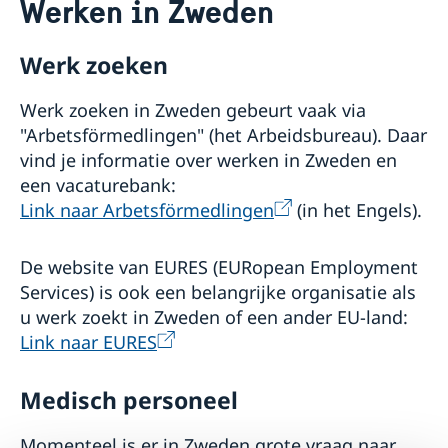
Werken in Zweden
Zweden bezoeken
Parkering en parkeerboetes
Over Zweden
Werk zoeken
Het Allemansrecht
Wonen en werken in Zweden
Huisdier meenemen
Werk zoeken in Zweden gebeurt vaak via
Wonen
Visa
Werken
"Arbetsförmedlingen" (het Arbeidsbureau). Daar
Toerisme
Ondernemen
vind je informatie over werken in Zweden en
Formaliteiten
een vacaturebank:
Zweeds leren
Link naar Arbetsförmedlingen
(in het Engels).
Onderwijs en Diploma
Douane
Sociale verzekeringen
De website van EURES (EURopean Employment
Tradities
Services) is ook een belangrijke organisatie als
Zweden voor kinderen
u werk zoekt in Zweden of een ander EU-land:
Overige informatie
Link naar EURES
Links
Studeren in Zweden
Medisch personeel
Momenteel is er in Zweden grote vraag naar