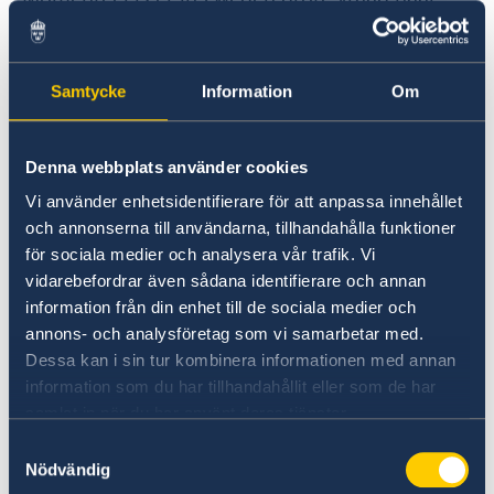
medisch personeel, zoals specialistische artsen,
huisartsen en verpleegkundigen. Voor meer
informatie en actuele vacatures, neem via de
Samtycke
Information
Om
mail contact op met het team van Eures-
adviseurs gespecialiseerd in medische
vacatures in Zweden:
Denna webbplats använder cookies
health@arbetsformedlingen.se
Vi använder enhetsidentifierare för att anpassa innehållet
och annonserna till användarna, tillhandahålla funktioner
Of kijk op
för sociala medier och analysera vår trafik. Vi
link naar werving en selectiebureau BKV
, die
vidarebefordrar även sådana identifierare och annan
ook banen in Zweden bemiddelt.
information från din enhet till de sociala medier och
Link naar Medicarrera,
een bedrijf dat
annons- och analysföretag som vi samarbetar med.
medisch personeel werft om in Zweden in vaste
Dessa kan i sin tur kombinera informationen med annan
dienst van ziekenhuizen en gezondheidscentra
information som du har tillhandahållit eller som de har
samlat in när du har använt deras tjänster.
te gaan werken.
Samtyckesval
Nödvändig
Het bedrijf Exemplar AB ondersteunt en