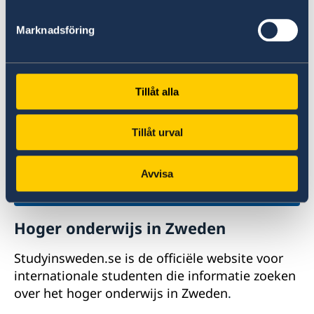
Vermoedelijke misdaad of andere
Marknadsföring
onregelmatigheden melden (in het Engels)
Tillåt alla
Tillåt urval
Avvisa
Hoger onderwijs in Zweden
Studyinsweden.se is de officiële website voor
internationale studenten die informatie zoeken
over het hoger onderwijs in Zweden
.