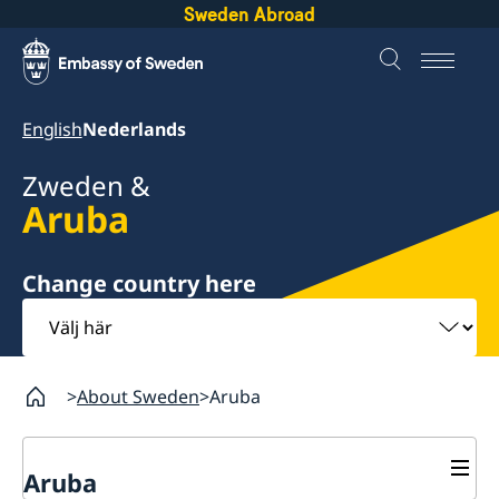
Sweden Abroad
English
Nederlands
Zweden &
Aruba
Välj
Change country here
här
About Sweden
Aruba
Aruba