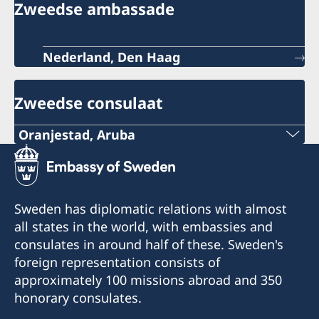
Zweedse ambassade
Nederland, Den Haag
Zweedse consulaat
Oranjestad, Aruba
Telefoon consulaat:
+297 525 2585
Sweden has diplomatic relations with almost
Email consulaat:
all states in the world, with embassies and
consulates in around half of these. Sweden's
s-ecroes@visserpharma.com
foreign representation consists of
approximately 100 missions abroad and 350
Email honorair consul:
honorary consulates.
yescalona@visserpharma.com