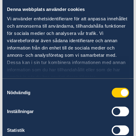
Denna webbplats använder cookies
Vi använder enhetsidentifierare för att anpassa innehållet
och annonserna till användarna, tillhandahålla funktioner
för sociala medier och analysera vår trafik. Vi
vidarebefordrar även sådana identifierare och annan
information från din enhet till de sociala medier och
annons- och analysföretag som vi samarbetar med.
Melden van misstanden
Dessa kan i sin tur kombinera informationen med annan
information som du har tillhandahållit eller som de har
Als u een klacht of een vermoeden van onjuist
samlat in när du har använt deras tjänster.
handelen van de Zweedse Ambassade in
Samtyckesval
Nederland heeft, dan mag u dat melden bij het
Nödvändig
Ministerie van Buitenlandse zaken in Zweden.
Een klacht indienen tegen de Ambassade
Inställningar
van Zweden in Nederland/het Zweeds
Ministerie van Buitenlandse zaken (in het
Statistik
Engels)