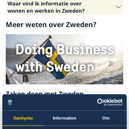
Waar vind ik informatie over
wonen en werken in Zweden?
Meer weten over Zweden?
Link naar informatie over wonen en werken in
Zweden.
Zaken doen met Zweden
Hier vindt u alles wat u moet weten over zaken
doen in Zweden.
Samtycke
Information
Om
Meer lezen