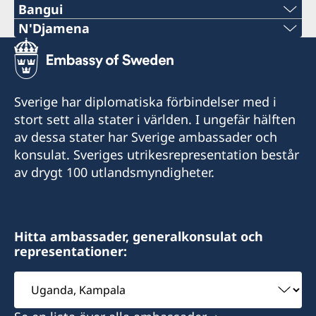
Bangui
Telefon:
N'Djamena
Telefon:
+236-75510494
+235 63 74 88 49
E-post:
Sverige har diplomatiska förbindelser med i
Telefon:
stort sett alla stater i världen. I ungefär hälften
c.mararv@gmail.com
av dessa stater har Sverige ambassader och
+235 66 30 67 41
Honorärkonsul Charlotte Mararv
konsulat. Sveriges utrikesrepresentation består
av drygt 100 utlandsmyndigheter.
E-post:
Postadress:
sddurand@hotmail.fr
Consulat de Suède, B.P. 278, Relais SICA,
Bangui, République centrafricaine
Honorärkonsul Sara Durand
Hitta ambassader, generalkonsulat och
representationer:
Besöksadress:
Postadress: Consulat de Suède, B.P. 1935,
Consulat de Suède, Karakanji, Avenue de
Välj
N'Djamena, TCHAD
Flandres, Bangui
ambassad