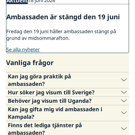
Aktuellt
18 juni 2026
Ambassaden är stängd den 19 juni
Fredag den 19 juni håller ambassaden stängt på
grund av midsommarafton.
se alla nyheter
Vanliga frågor
Kan jag göra praktik på
ambassaden?
Hur söker jag visum till Sverige?
Ja, om du är inskriven vid ett svenskt
Behöver jag visum till Uganda?
universitet och praktiken utgör en del av ditt
Från och med den 1 september 2024 är
Kan jag gifta mig vid ambassaden i
studieprogram kan du göra praktik i
Sveriges ambassad i Nairobi ansvarig för
Ja, svenska medborgare behöver ha visum till
Kampala?
utrikesförvaltningen. Ambassaden i Kampala
Schengenvisumansökningar från ugandiska
Uganda.
Finns det lediga tjänster på
tar regelbundet emot praktikanter.
medborgare samt från sökande med ett giltigt
Nej, ambassaden i Kampala har inte
ambassaden?
Visum söks via en web portal, se denna länk: