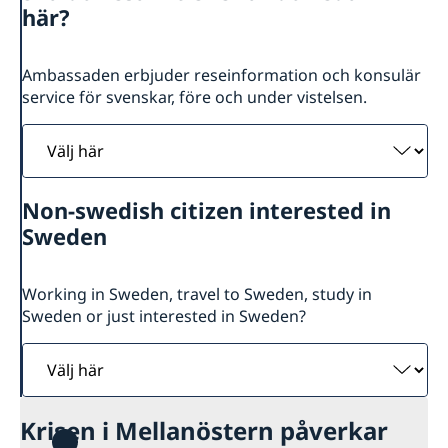
Om oss
här?
Lediga tjänster
Så stöttar vi svenska företag
Praktiktjänstgöring
Vi är en resurs för svenska företag
Aktuellt
Ambassaden erbjuder reseinformation och konsulär
Ambassadens personal
Team Sweden
service för svenskar, före och under vistelsen.
OSL-beskrivning
Nyheter
Så kan du få stöd
Välj
Svenska företag i
Anmäl handelshinder
här
Non-swedish citizen interested in
Sweden
Working in Sweden, travel to Sweden, study in
Sweden or just interested in Sweden?
Välj
här
Krisen i Mellanöstern påverkar