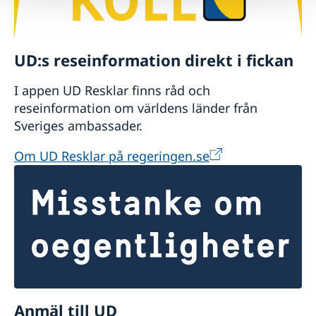
samordningsnummer sker via vår
hemsida:
Boka tid för samordningsnummer -
Sweden Abroad
.
UD:s reseinformation direkt i fickan
I appen UD Resklar finns råd och
reseinformation om världens länder från
Sveriges ambassader.
Om UD Resklar på regeringen.se
Anmäl till UD