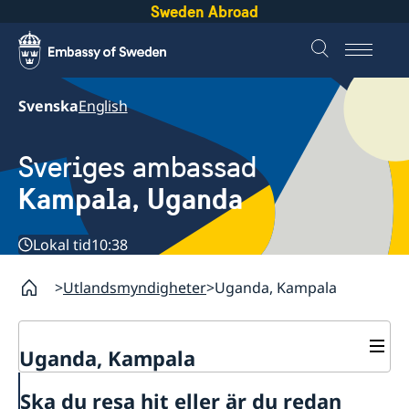
Sweden Abroad
Svenska
English
Sveriges ambassad
Kampala, Uganda
Lokal tid
10:38
Utlandsmyndigheter
Uganda, Kampala
Uganda, Kampala
Kontakt
Ska du resa hit eller är du redan