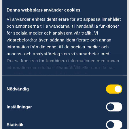
SUECIA?
Denna webbplats använder cookies
Vi använder enhetsidentifierare för att anpassa innehållet
och annonserna till användarna, tillhandahålla funktioner
för sociala medier och analysera vår trafik. Vi
vidarebefordrar även sådana identifierare och annan
information från din enhet till de sociala medier och
annons- och analysföretag som vi samarbetar med.
Dessa kan i sin tur kombinera informationen med annan
information som du har tillhandahållit eller som de har
Sospecha de irregularidades
samlat in när du har använt deras tjänster.
Samtyckesval
Si tiene quejas o sospechas de delitos o
Nödvändig
irregularidades en relación con las actividades
del servicio exterior, puede denunciarlo al
Ministerio de Asuntos Exteriores de Suecia.
Inställningar
Presente una queja al servicio exterior de
Statistik
Suecia (en inglés)