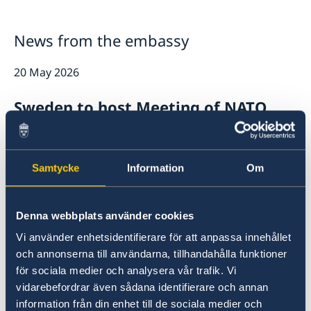
Honorary Consulates
News
Work with us
News
News from the embassy
20 May 2026
Sweden to host Meeting of NATO
Ministers of Foreign
24 Apr 2026
Samtycke
Information
Om
May bank holiday at the Embassy
Denna webbplats använder cookies
20 Feb 2026
Vi använder enhetsidentifierare för att anpassa innehållet
och annonserna till användarna, tillhandahålla funktioner
Dual Citizenship and ETA
för sociala medier och analysera vår trafik. Vi
vidarebefordrar även sådana identifierare och annan
information från din enhet till de sociala medier och
18 Feb 2026