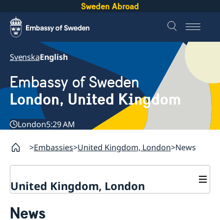
Sweden Abroad
Svenska
English
Embassy of Sweden
London, United Kingdom
London
5:29 AM
Embassies
United Kingdom, London
News
United Kingdom, London
Contact / Opening hours
News
About us