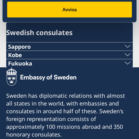
+81 3 5562 5050
Avvisa
Email
ambassaden.tokyo@gov.se
Swedish consulates
Sapporo
Telephone
Kobe
Phone
Fukuoka
+81 11-738-2319
Phone
+81 78 351 7695
Fax
+81 92 942 0511
Fax
Sweden has diplomatic relations with almost
+81 11-738-2312
Fax
all states in the world, with embassies and
+81 78 351 0880
Telephone hours:
consulates in around half of these. Sweden's
+81 92 942 3761
Weekdays (except for Japanese holidays) 10:00-
Consulate of Sweden
foreign representation consists of
12:00
c/o Kinki Industrial Co., Ltd.
Consulate of Sweden
approximately 100 missions abroad and 350
4-2-18 Sakaemachidori
c/o Seibu Giken Co., Ltd.
honorary consulates.