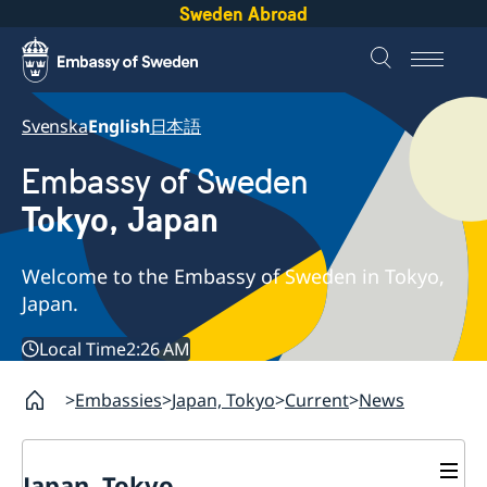
Sweden Abroad
Svenska
English
日本語
Embassy of Sweden
Tokyo, Japan
Welcome to the Embassy of Sweden in Tokyo,
Japan.
Local Time
2:26 AM
Embassies
Japan, Tokyo
Current
News
Japan, Tokyo