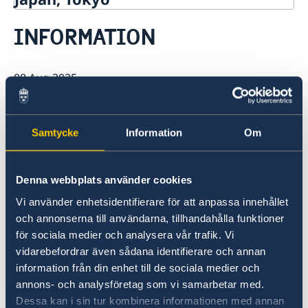
Contact
INFORMATION
About us
Ambassador Viktoria Li
Current
Embassy Staff
08 Aug 2025
News
Office of Science and Innovation
Calendar
The Swedish Honorary Consulates will
Team Sweden Japan
Passport
be closed during the Obon period as
Commercial & Investment Office – Business Sweden
The Embassy Building
Application to the Embassy of Sweden in Tokyo for
Samtycke
Information
Om
Nominal Support
follows:
Denna webbplats använder cookies
Sapporo: 9 - 11 Aug
Vi använder enhetsidentifierare för att anpassa innehållet
och annonserna till användarna, tillhandahålla funktioner
Kobe: 9 - 17 Aug
för sociala medier och analysera vår trafik. Vi
vidarebefordrar även sådana identifierare och annan
information från din enhet till de sociala medier och
Fukuoka: 9 - 17 Aug
annons- och analysföretag som vi samarbetar med.
Dessa kan i sin tur kombinera informationen med annan
Last updated 08 Aug 2025, 3.16 PM